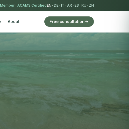
 Member
·
ACAMS Certified
EN
·
DE
·
IT
·
AR
·
ES
·
RU
·
ZH
e
About
Free consultation