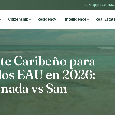
4
99% approval ·
IMC
Citizenship
Residency
Intelligence
Real Estat
te Caribeño para
los EAU en 2026:
anada vs San