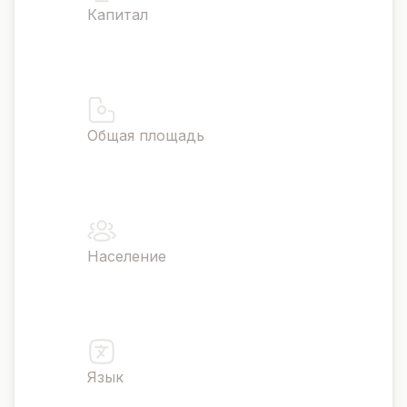
Капитал
Кастри
Общая площадь
238 кв. миль
Население
178,696
Язык
Английский