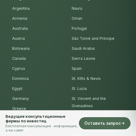
Argentina
Nauru
Armenia
Oman
Australia
Portugal
Austria
São Tomé and Príncipe
Botswana
Saudi Arabia
Canada
Sierra Leone
Cyprus
Spain
Dominica
St. Kitts & Nevis
Egypt
St. Lucia
Germany
St. Vincent and the
Grenadines
Greece
Thailand
Ведущие консультационные
Grenada
фирмы по инвестиц
Оставить запрос
United Arab Emirates
Бесплатная консультация · информация,
Maldives
а не совет
USA