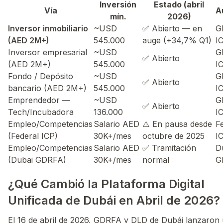
Inversión
Estado (abril
Vía
A
mín.
2026)
Inversor inmobiliario
~USD
✅ Abierto — en
G
(AED 2M+)
545.000
auge (+34,7% Q1)
I
Inversor empresarial
~USD
G
✅ Abierto
(AED 2M+)
545.000
I
Fondo / Depósito
~USD
G
✅ Abierto
bancario (AED 2M+)
545.000
I
Emprendedor —
~USD
G
✅ Abierto
Tech/Incubadora
136.000
I
Empleo/Competencias
Salario AED
⚠️ En pausa desde
F
(Federal ICP)
30K+/mes
octubre de 2025
I
Empleo/Competencias
Salario AED
✅ Tramitación
D
(Dubai GDRFA)
30K+/mes
normal
G
¿Qué Cambió la Plataforma Digital
Unificada de Dubái en Abril de 2026?
El 16 de abril de 2026, GDRFA y DLD de Dubái lanzaron