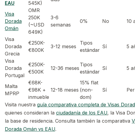
EAU
545K)
OMR
Visa
250K
3-6
Dorada
0%
No
10 
(~USD
semanas
Omán
649K)
Visa
€250K-
Tipos
Dorada
3-12 meses
Sí
5 a
€800K
estándar
Grecia
Visa
€250K-
Tipos
Dorada
12-36 meses
Sí
5 a
€500K
estándar
Portugal
€68K-
15% flat
Malta
€98K +
12-18 meses
(non-
Sí
Per
MPRP
inmueble
dom)
Visita nuestra
guía comparativa completa de Visas Dora
quienes consideran la
ciudadanía de los EAU
, la Visa Do
la base de residencia. Consulta también la comparativa
V
Dorada Omán vs EAU
.