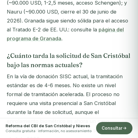
(~90.000 USD, 1-2,5 meses, acceso Schengen); y
Nauru (~90.000 USD, cierre el 30 de junio de
2026). Granada sigue siendo sólida para el acceso
al Tratado E-2 de EE. UU.: consulte la
página del
programa de Granada
.
¿Cuánto tarda la solicitud de San Cristóbal
bajo las normas actuales?
En la vía de donación SISC actual, la tramitación
estándar es de 4-6 meses. No existe un nivel
formal de tramitación acelerada. El proceso no
requiere una visita presencial a San Cristóbal
durante la fase de solicitud, aunque el
enrolamiento biométrico es ahora un paso
Reforma del CBI de San Cristóbal y Nieves
Consultar
obligatorio separado con su propio plazo del 14 de
Consulta gratuita · información, no asesoramiento