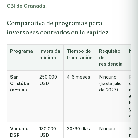
CBI de Granada
.
Comparativa de programas para
inversores centrados en la rapidez
Programa
Inversión
Tiempo de
Requisito
Not
mínima
tramitación
de
residencia
San
250.000
4-6 meses
Ninguno
Pas
Cristóbal
USD
(hasta julio
car
(actual)
de 2027)
más 
enr
bio
ya
obli
Vanuatu
130.000
30-60 días
Ninguno
El 
DSP
USD
rápi