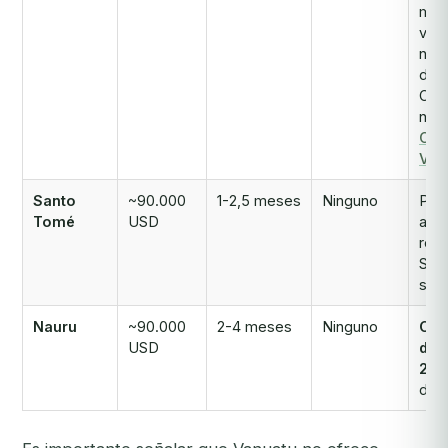
mun
vis
no
disp
Con
nue
CBI
Van
Santo
~90.000
1-2,5 meses
Ninguno
Pro
Tomé
USD
act
rent
Sch
sin 
Nauru
~90.000
2-4 meses
Ninguno
Cier
USD
de 
202
de 