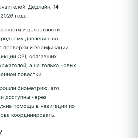
аявителей. Дедлайн,
14
 2026 года.
пасности и целостности
ародному давлению со
я проверки и верификации
дикций CBI, обязавших
ржателей, а не только новых
енной повестки.
 прошли биометрию, это
ии доступны через
нужна помощь в навигации по
това координировать.
?