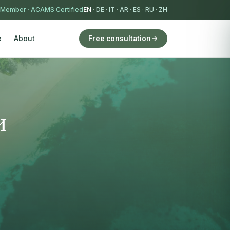
 Member
·
ACAMS Certified
EN
·
DE
·
IT
·
AR
·
ES
·
RU
·
ZH
e
About
Free consultation
и