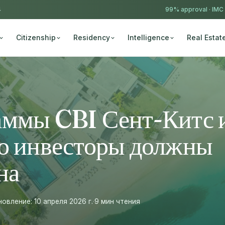
4
99% approval ·
IMC
Citizenship
Residency
Intelligence
Real Estat
аммы CBI Сент-Китс 
то инвесторы должны
на
вление: 10 апреля 2026 г.
·
9 мин чтения