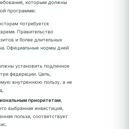
требования, которым должны
ной программе:
есторам потребуется
время. Правительство
зитов и более длительных
кна. Официальные нормы дней
должны установить подлинное
три федерации. Цель,
имую внутреннюю пользу, а не
д.
циональным приоритетам
,
что выбранная инвестиция,
нная польза, соответствует
ис.