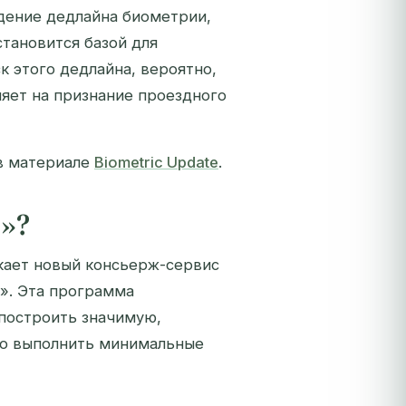
юдение дедлайна биометрии,
тановится базой для
к этого дедлайна, вероятно,
ияет на признание проездного
в материале
Biometric Update
.
e»?
скает новый консьерж-сервис
e». Эта программа
построить значимую,
но выполнить минимальные