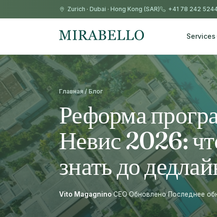
Zurich
·
Dubai
·
Hong Kong (SAR)
+41 78 242 524
Services
Главная / Блог
Реформа прогр
Невис 2026: ч
знать до дедлай
Vito Magagnino
·
CEO
·
Обновлено Последнее обно