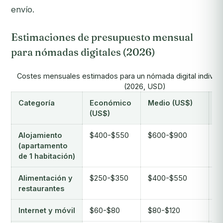
envío.
Estimaciones de presupuesto mensual
para nómadas digitales (2026)
Costes mensuales estimados para un nómada digital individ
(2026, USD)
Categoría
Económico
Medio (US$)
C
(US$)
Alojamiento
$400-$550
$600-$900
$
(apartamento
de 1 habitación)
Alimentación y
$250-$350
$400-$550
$
restaurantes
Internet y móvil
$60-$80
$80-$120
$