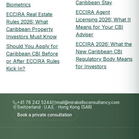
Caribbean Stay
Biometrics
ECCIRA Agent
ECCIRA Real Estate
Licensing 2026: What It
Rules 2026: What
Means for Your CBI
Caribbean Property
Adviser
Investors Must Know
ECCIRA 2026: What the
Should You Apply for
New Caribbean CBI
Caribbean CBI Before
Regulatory Body Means
or After ECCIRA Rules
for Investors
Kick In?
+41 78 242 5244
mail@mirabelloconsultancy.com
Switzerland
·
U.A.E.
·
Hong Kong (SAR)
Book a private consultation