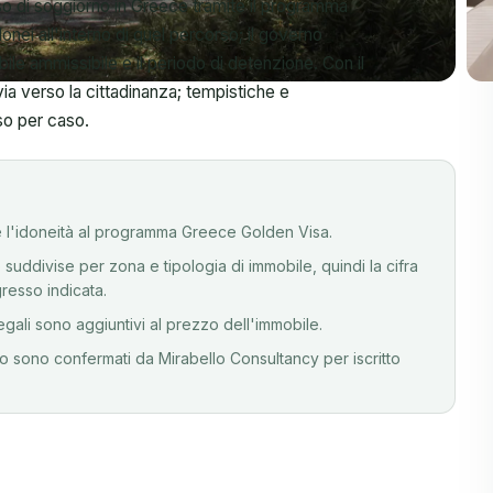
onei all'interno di quel percorso; il governo
ile ammissibile e il periodo di detenzione. Con il
+20
ia verso la cittadinanza; tempistiche e
so per caso.
sce l'idoneità al programma Greece Golden Visa.
uddivise per zona e tipologia di immobile, quindi la cifra
resso indicata.
egali sono aggiuntivi al prezzo dell'immobile.
tato sono confermati da Mirabello Consultancy per iscritto