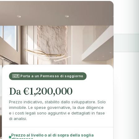
annuncio è disponibile per gli agenti IA tramite
/mcp
🇬🇷 Porta a un Permesso di soggiorno
Da €1,200,000
Prezzo indicativo, stabilito dallo sviluppatore. Solo
immobile. Le spese governative, la due diligence
e i costi legali sono aggiuntivi e dettagliati in fase
di analisi.
Prezzo al livello o al di sopra della soglia
d'ingresso