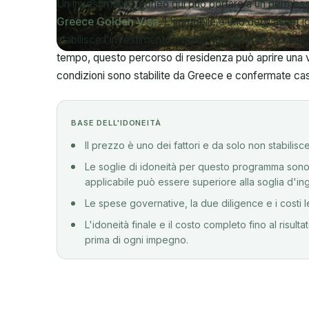
Greece Golden Visa
. L'immobile è uno degli asset id
stabilisce l'investimento minimo, la categoria di immob
tempo, questo percorso di residenza può aprire una v
condizioni sono stabilite da Greece e confermate ca
BASE DELL'IDONEITÀ
Il prezzo è uno dei fattori e da solo non stabili
Le soglie di idoneità per questo programma sono s
applicabile può essere superiore alla soglia d'ing
Le spese governative, la due diligence e i costi l
L'idoneità finale e il costo completo fino al risul
prima di ogni impegno.