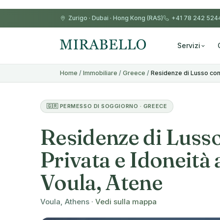
Zurigo
·
Dubai
·
Hong Kong (RAS)
+41 78 242 524
Servizi
Home
/
Immobiliare
/
Greece
/
Residenze di Lusso con 
🇬🇷 PERMESSO DI SOGGIORNO · GREECE
Residenze di Lusso
Privata e Idoneità 
Voula, Atene
Voula, Athens ·
Vedi sulla mappa