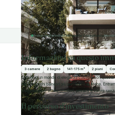
Broker di riferimento:
Mirabello Consultancy
Membro
Informazioni su questo imm
3 camere
2 bagno
141-175 m²
2 piani
Co
Entrate in un mondo di eleganza costiera con queste 
dei sobborghi balneari più prestigiosi di Atene. Entr
progettate per offrire comfort, privacy e valore senza
Il percorso d'investimento
Un investimento idoneo qui può portare a un permess