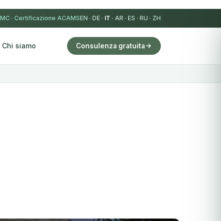
IMC
·
Certificazione ACAMS
EN
·
DE
·
IT
·
AR
·
ES
·
RU
·
ZH
Chi siamo
Consulenza gratuita