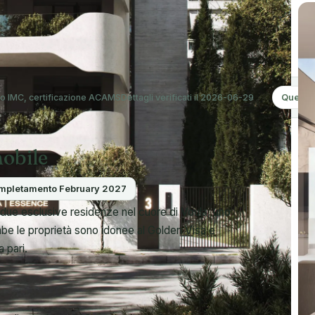
 IMC, certificazione ACAMS
Dettagli verificati il 2026-06-29
Questo 
obile
mpletamento February 2027
due esclusive residenze nel cuore di Voula, uno
ambe le proprietà sono idonee al Golden Visa e
 pari.
o di soggiorno in Greece tramite il programma