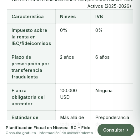
Activos (2025-2026)
Característica
Nieves
IVB
Impuesto sobre
0%
0%
la renta en
IBC/fideicomisos
Plazo de
2 años
6 años
prescripción por
transferencia
fraudulenta
Fianza
100.000
Ninguna
obligatoria del
USD
acreedor
Estándar de
Más allá de
Preponderancia
prueba para los
toda duda
de
Planificación Fiscal en Nieves: IBC + Fide
Consultar
acreedores
razonable
probabilidades
Consulta gratuita · información, no asesoramiento