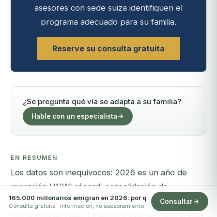
asesores con sede suiza identifiquen el
programa adecuado para su familia.
Reserve su consulta gratuita
¿Se pregunta qué vía se adapta a su familia?
Hable con un especialista
EN RESUMEN
Los datos son inequívocos: 2026 es un año de
migración HNWI récord, consolidación de
165.000 millonarios emigran en 2026: por q
programas y ventanas que se cierran. El CBI de
Consultar
Consulta gratuita · información, no asesoramiento
Malta está cerrado. La Golden Visa de España está