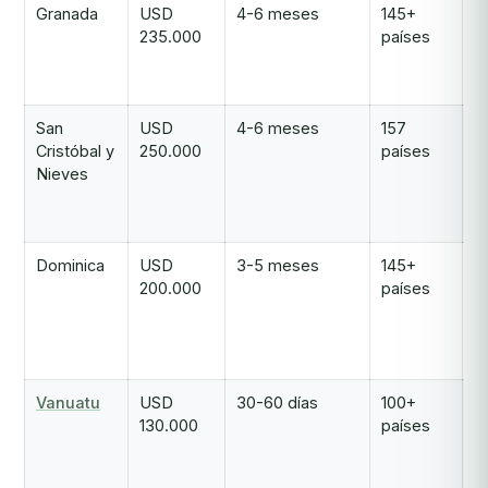
Granada
USD
4-6 meses
145+
Ú
235.000
países
c
t
2
San
USD
4-6 meses
157
C
Cristóbal y
250.000
países
c
Nieves
m
a
r
Dominica
USD
3-5 meses
145+
Va
200.000
países
p
d
e
2
Vanuatu
USD
30-60 días
100+
C
130.000
países
r
m
si