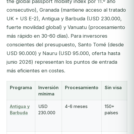
the global passport mobility index por 11.º año
consecutivo), Granada (mantiene acceso al tratado
UK + US E-2), Antigua y Barbuda (USD 230.000,
fuerte movilidad global) y Vanuatu (procesamiento
más rápido en 30-60 días). Para inversores
conscientes del presupuesto, Santo Tomé (desde
USD 90.000) y Nauru (USD 95.000, oferta hasta
junio 2026) representan los puntos de entrada
más eficientes en costes.
Programa
Inversión
Procesamiento
Sin visa
V
mínima
c
Antigua y
USD
4-6 meses
150+
F
Barbuda
230.000
países
a
c
+