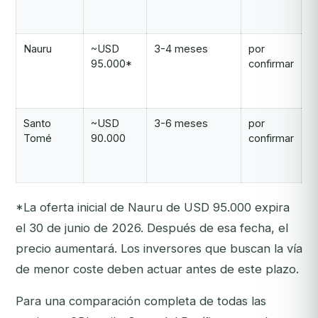
a
U
Nauru
~USD
3-4 meses
por
*
95.000*
confirmar
in
h
j
Santo
~USD
3-6 meses
por
P
Tomé
90.000
confirmar
C
a
d
*La oferta inicial de Nauru de USD 95.000 expira
el 30 de junio de 2026. Después de esa fecha, el
precio aumentará. Los inversores que buscan la vía
de menor coste deben actuar antes de este plazo.
Para una comparación completa de todas las