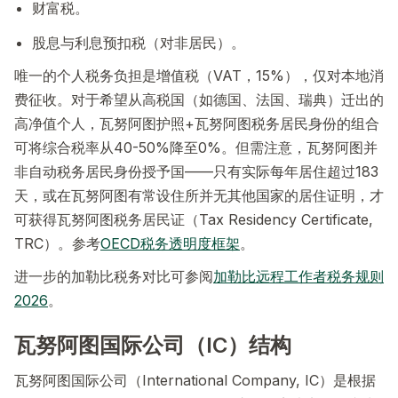
财富税。
股息与利息预扣税（对非居民）。
唯一的个人税务负担是增值税（VAT，15%），仅对本地消
费征收。对于希望从高税国（如德国、法国、瑞典）迁出的
高净值个人，瓦努阿图护照+瓦努阿图税务居民身份的组合
可将综合税率从40-50%降至0%。但需注意，瓦努阿图并
非自动税务居民身份授予国——只有实际每年居住超过183
天，或在瓦努阿图有常设住所并无其他国家的居住证明，才
可获得瓦努阿图税务居民证（Tax Residency Certificate,
TRC）。参考
OECD税务透明度框架
。
进一步的加勒比税务对比可参阅
加勒比远程工作者税务规则
2026
。
瓦努阿图国际公司（IC）结构
瓦努阿图国际公司（International Company, IC）是根据