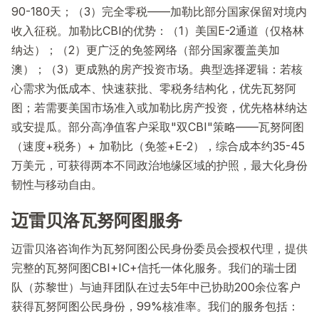
90-180天；（3）完全零税——加勒比部分国家保留对境内
收入征税。加勒比CBI的优势：（1）美国E-2通道（仅格林
纳达）；（2）更广泛的免签网络（部分国家覆盖美加
澳）；（3）更成熟的房产投资市场。典型选择逻辑：若核
心需求为低成本、快速获批、零税务结构化，优先瓦努阿
图；若需要美国市场准入或加勒比房产投资，优先格林纳达
或安提瓜。部分高净值客户采取"双CBI"策略——瓦努阿图
（速度+税务）+ 加勒比（免签+E-2），综合成本约35-45
万美元，可获得两本不同政治地缘区域的护照，最大化身份
韧性与移动自由。
迈雷贝洛瓦努阿图服务
迈雷贝洛咨询作为瓦努阿图公民身份委员会授权代理，提供
完整的瓦努阿图CBI+IC+信托一体化服务。我们的瑞士团
队（苏黎世）与迪拜团队在过去5年中已协助200余位客户
获得瓦努阿图公民身份，99%核准率。我们的服务包括：