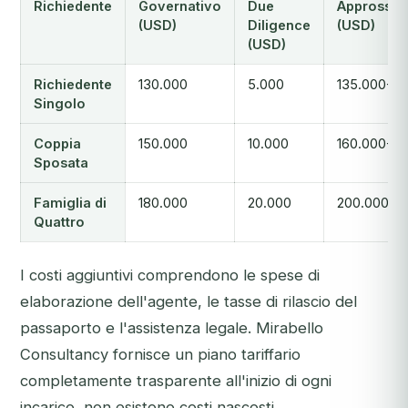
Richiedente
Governativo
Due
Approssim
(USD)
Diligence
(USD)
(USD)
Richiedente
130.000
5.000
135.000+
Singolo
Coppia
150.000
10.000
160.000+
Sposata
Famiglia di
180.000
20.000
200.000+
Quattro
I costi aggiuntivi comprendono le spese di
elaborazione dell'agente, le tasse di rilascio del
passaporto e l'assistenza legale. Mirabello
Consultancy fornisce un piano tariffario
completamente trasparente all'inizio di ogni
incarico, non esistono costi nascosti.