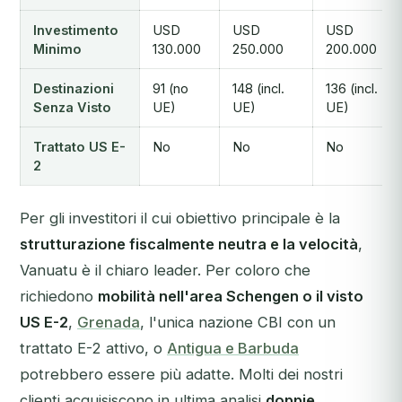
Investimento
USD
USD
USD
Minimo
130.000
250.000
200.000
Destinazioni
91 (no
148 (incl.
136 (incl.
Senza Visto
UE)
UE)
UE)
Trattato US E-
No
No
No
2
Per gli investitori il cui obiettivo principale è la
strutturazione fiscalmente neutra e la velocità
,
Vanuatu è il chiaro leader. Per coloro che
richiedono
mobilità nell'area Schengen o il visto
US E-2
,
Grenada
, l'unica nazione CBI con un
trattato E-2 attivo, o
Antigua e Barbuda
potrebbero essere più adatte. Molti dei nostri
clienti acquisiscono in ultima analisi
doppie