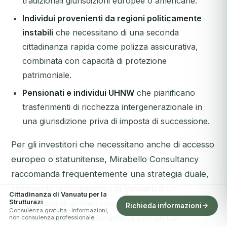
tradizionali giurisdizioni europee o americane.
Individui provenienti da regioni politicamente
instabili
che necessitano di una seconda
cittadinanza rapida come polizza assicurativa,
combinata con capacità di protezione
patrimoniale.
Pensionati e individui UHNW
che pianificano
trasferimenti di ricchezza intergenerazionale in
una giurisdizione priva di imposta di successione.
Per gli investitori che necessitano anche di accesso
europeo o statunitense, Mirabello Consultancy
raccomanda frequentemente una strategia duale,
abbinando la cittadinanza di Vanuatu a un
Cittadinanza di Vanuatu per la
Strutturazi
programma di golden visa
in Portogallo, Grecia o
Richieda informazioni
Consulenza gratuita · informazioni,
Spagna, oppure combinandola con un CBI
non consulenza professionale