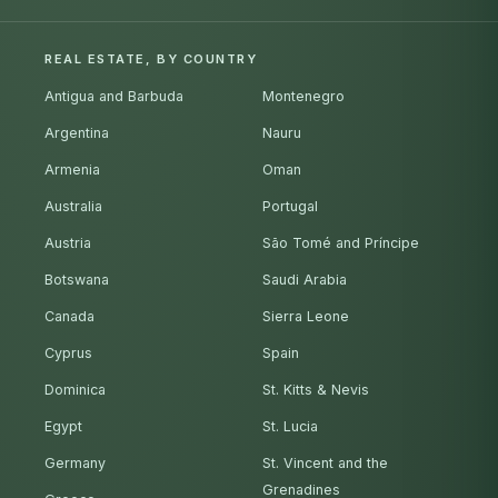
REAL ESTATE, BY COUNTRY
Antigua and Barbuda
Montenegro
Argentina
Nauru
Armenia
Oman
Australia
Portugal
Austria
São Tomé and Príncipe
Botswana
Saudi Arabia
Canada
Sierra Leone
Cyprus
Spain
Dominica
St. Kitts & Nevis
Egypt
St. Lucia
Germany
St. Vincent and the
Grenadines