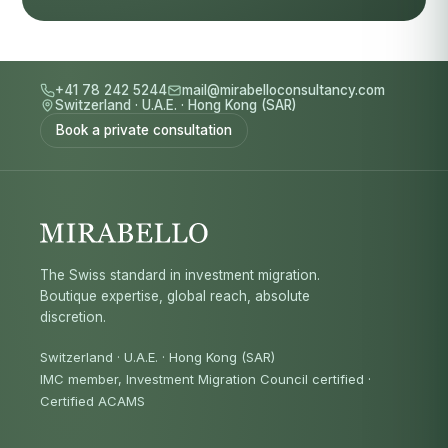
+41 78 242 5244
mail@mirabelloconsultancy.com
Switzerland
·
U.A.E.
·
Hong Kong (SAR)
Book a private consultation
The Swiss standard in investment migration.
Boutique expertise, global reach, absolute
discretion.
Switzerland · U.A.E. · Hong Kong (SAR)
IMC member, Investment Migration Council certified
·
Certified ACAMS