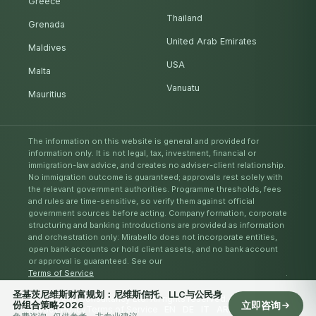
Greece
Thailand
Grenada
United Arab Emirates
Maldives
USA
Malta
Vanuatu
Mauritius
The information on this website is general and provided for
information only. It is not legal, tax, investment, financial or
immigration-law advice, and creates no adviser-client relationship.
No immigration outcome is guaranteed; approvals rest solely with
the relevant government authorities. Programme thresholds, fees
and rules are time-sensitive, so verify them against official
government sources before acting. Company formation, corporate
structuring and banking introductions are provided as information
and orchestration only: Mirabello does not incorporate entities,
open bank accounts or hold client assets, and no bank account
or approval is guaranteed. See our
Terms of Service
.
圣基茨尼维斯财富规划：尼维斯信托、LLC与公民身
© Mirabello Consultancy Ltd. All rights reserved. 2026
份组合策略2026
立即咨询
Privacy Policy
Terms of Service
EN
DE
IT
AR
ES
RU
ZH