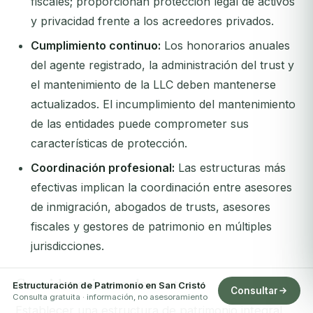
fiscales; proporcionan protección legal de activos
y privacidad frente a los acreedores privados.
Cumplimiento continuo:
Los honorarios anuales
del agente registrado, la administración del trust y
el mantenimiento de la LLC deben mantenerse
actualizados. El incumplimiento del mantenimiento
de las entidades puede comprometer sus
características de protección.
Coordinación profesional:
Las estructuras más
efectivas implican la coordinación entre asesores
de inmigración, abogados de trusts, asesores
fiscales y gestores de patrimonio en múltiples
jurisdicciones.
Consideraciones de costes
Estructuración de Patrimonio en San Cristó
Consultar
Consulta gratuita · información, no asesoramiento
Establecer una estructura de patrimonio integral