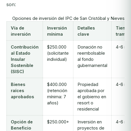
son:
Opciones de inversión del IPC de San Cristóbal y Nieves (2
Vía de
Inversión
Detalles
Tiempo
inversión
mínima
clave
tramit
Contribución
$250.000
Donación no
4-6 me
al Estado
(solicitante
reembolsable
Insular
individual)
al fondo
Sostenible
gubernamental
(SISC)
Bienes
$400.000
Propiedad
4-6 me
raíces
(retención
aprobada por
aprobados
mínima: 7
el gobierno en
años)
resort o
residencial
Opción de
$250.000+
Inversión en
4-6 me
Beneficio
proyectos de