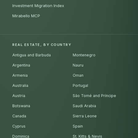
Investment Migration Index
Mirabello MCP
REAL ESTATE, BY COUNTRY
Antigua and Barbuda
Montenegro
Argentina
Nauru
Armenia
Oman
Australia
Portugal
Austria
São Tomé and Príncipe
Botswana
Saudi Arabia
Canada
Sierra Leone
Cyprus
Spain
Dominica
St. Kitts & Nevis