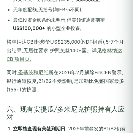
无年度配额,无摇号(与EB-5不同);
最低投资金额条约未明示,但美领馆通常期望
US$100,000+
的小型企业投资。
格林纳达CBI起步价US$235,000(NDF捐赠),5-7个月
出结果,无居住要求,护照免签140+国。详见
格林纳达
CBI项目页
。
同时,
圣基茨和尼维斯
在2026年2月解除FinCEN警示,
银行通道恢复,B1/B2不受影响,是加勒比免签国家最多
(155+)的护照。
六、现有安提瓜/多米尼克护照持有人应
对
立即核查现有美签到期日
, 2026年前签发的B1/B2仍有