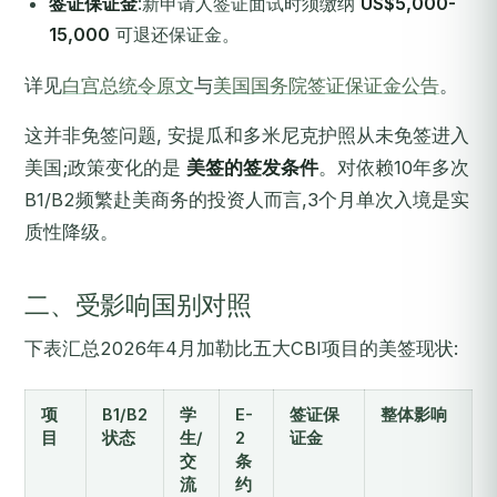
签证保证金
:新申请人签证面试时须缴纳
US$5,000-
15,000
可退还保证金。
详见
白宫总统令原文
与
美国国务院签证保证金公告
。
这并非免签问题, 安提瓜和多米尼克护照从未免签进入
美国;政策变化的是
美签的签发条件
。对依赖10年多次
B1/B2频繁赴美商务的投资人而言,3个月单次入境是实
质性降级。
二、受影响国别对照
下表汇总2026年4月加勒比五大CBI项目的美签现状:
项
B1/B2
学
E-
签证保
整体影响
目
状态
生/
2
证金
交
条
流
约