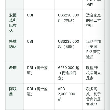
动性
安提
CBI
US$230,000
适合家庭
瓜和
起（捐款）
的第二本
巴布
护照
达
格林
CBI
US$235,000
流动性加
纳达
起（捐款）
上美国
E-2 营商
途径
希腊
RBI（黄金签
€250,000 起
欧盟/申
证）
（视途径而
根居留立
定）
足点
阿联
RBI（黄金签
AED
税务高
酋
证）
2,000,000
效、利于
起
营商的居
留基地