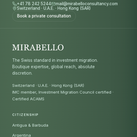
+41 78 242 5244
mail@mirabelloconsultancy.com
Switzerland
·
U.A.E.
·
Hong Kong (SAR)
Book a private consultation
The Swiss standard in investment migration.
Boutique expertise, global reach, absolute
discretion.
Switzerland · U.A.E. · Hong Kong (SAR)
IMC member, Investment Migration Council certified
·
Certified ACAMS
CITIZENSHIP
Antigua & Barbuda
Argentina