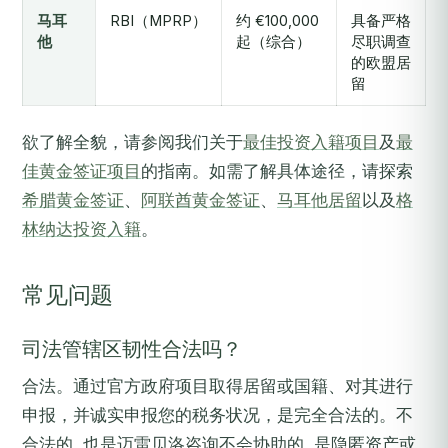
马耳
RBI（MPRP）
约 €100,000
具备严格
他
起（综合）
尽职调查
的欧盟居
留
欲了解全貌，请参阅我们关于
最佳投资入籍项目
及
最
佳黄金签证项目
的指南。如需了解具体途径，请探索
希腊黄金签证
、
阿联酋黄金签证
、
马耳他居留
以及
格
林纳达投资入籍
。
常见问题
司法管辖区韧性合法吗？
合法。通过官方政府项目取得居留或国籍、对其进行
申报，并诚实申报您的税务状况，是完全合法的。不
合法的, 也是迈雷贝洛咨询不会协助的, 是隐匿资产或