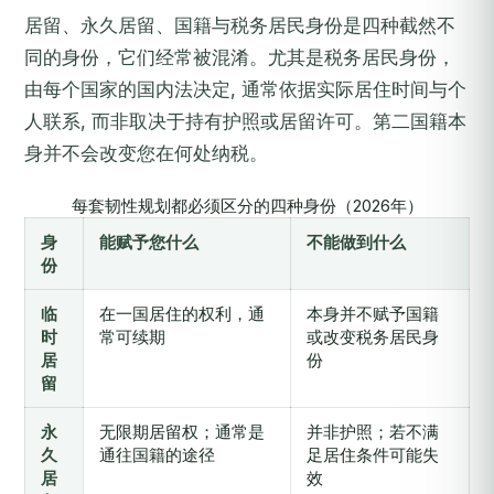
居留、永久居留、国籍与税务居民身份是四种截然不
同的身份，它们经常被混淆。尤其是税务居民身份，
由每个国家的国内法决定, 通常依据实际居住时间与个
人联系, 而非取决于持有护照或居留许可。第二国籍本
身并不会改变您在何处纳税。
每套韧性规划都必须区分的四种身份（2026年）
身
能赋予您什么
不能做到什么
份
临
在一国居住的权利，通
本身并不赋予国籍
时
常可续期
或改变税务居民身
居
份
留
永
无限期居留权；通常是
并非护照；若不满
久
通往国籍的途径
足居住条件可能失
居
效