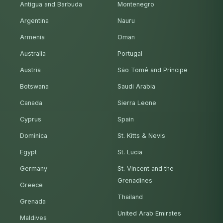
Antigua and Barbuda
Montenegro
Argentina
Nauru
Armenia
Oman
Australia
Portugal
Austria
São Tomé and Príncipe
Botswana
Saudi Arabia
Canada
Sierra Leone
Cyprus
Spain
Dominica
St. Kitts & Nevis
Egypt
St. Lucia
Germany
St. Vincent and the
Grenadines
Greece
Thailand
Grenada
United Arab Emirates
Maldives