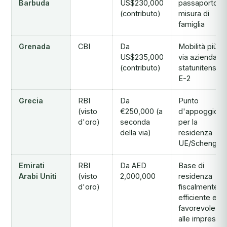
Barbuda
US$230,000
passaporto a
(contributo)
misura di
famiglia
Grenada
CBI
Da
Mobilità più la
US$235,000
via aziendale
(contributo)
statunitense
E-2
Grecia
RBI
Da
Punto
(visto
€250,000 (a
d'appoggio
d'oro)
seconda
per la
della via)
residenza
UE/Schengen
Emirati
RBI
Da AED
Base di
Arabi Uniti
(visto
2,000,000
residenza
d'oro)
fiscalmente
efficiente e
favorevole
alle imprese