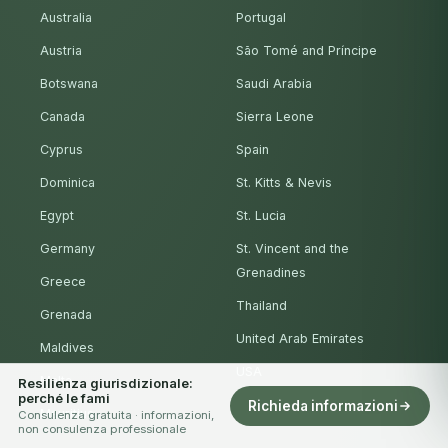
Australia
Portugal
Austria
São Tomé and Príncipe
Botswana
Saudi Arabia
Canada
Sierra Leone
Cyprus
Spain
Dominica
St. Kitts & Nevis
Egypt
St. Lucia
Germany
St. Vincent and the
Grenadines
Greece
Thailand
Grenada
United Arab Emirates
Maldives
USA
Malta
Resilienza giurisdizionale:
perché le fami
Vanuatu
Richieda informazioni
Mauritius
Consulenza gratuita · informazioni,
non consulenza professionale