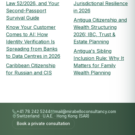
Law 52/2026, and Your
Jurisdictional Resilience
Second-Passport
in 2026
Survival Guide
Antigua Citizenship and
Know Your Customer
Wealth Structuring
Comes to AI: How
2026: IBC, Trust &
Identity Verification Is
Estate Planning
Spreading from Banks
Antigua's Sibling
to Data Centres in 2026
Inclusion Rule: Why It
Caribbean Citizenship
Matters for Family
for Russian and CIS
Wealth Planning
+41 78 242 5244
mail@mirabelloconsultancy.com
Switzerland
·
U.A.E.
·
Hong Kong (SAR)
Book a private consultation