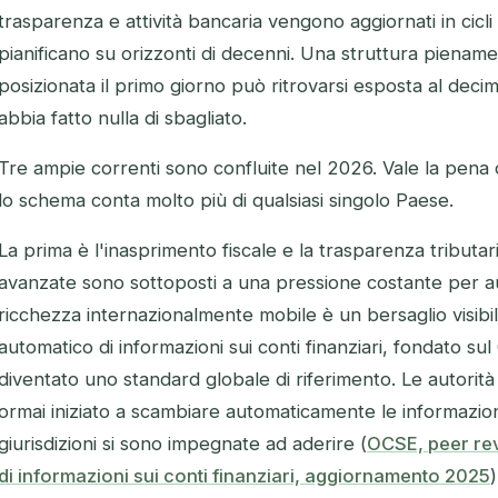
trasparenza e attività bancaria vengono aggiornati in cicli 
pianificano su orizzonti di decenni. Una struttura piena
posizionata il primo giorno può ritrovarsi esposta al de
abbia fatto nulla di sbagliato.
Tre ampie correnti sono confluite nel 2026. Vale la pena 
lo schema conta molto più di qualsiasi singolo Paese.
La prima è l'inasprimento fiscale e la trasparenza tributar
avanzate sono sottoposti a una pressione costante per aum
ricchezza internazionalmente mobile è un bersaglio visibi
automatico di informazioni sui conti finanziari, fondato 
diventato uno standard globale di riferimento. Le autorità f
ormai iniziato a scambiare automaticamente le informazioni s
giurisdizioni si sono impegnate ad aderire (
OCSE, peer re
di informazioni sui conti finanziari, aggiornamento 2025