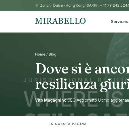
Zurich
·
Dubai
·
Hong Kong (SAR)
+41 78 242 524
Services
Home / Blog
Dove si è ancor
resilienza giu
Vito Magagnino
·
CEO
·
Aggiornato Ultimo aggiorna
IN QUESTA PAGINA