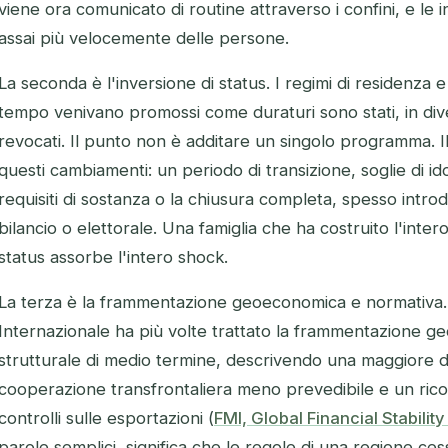
viene ora comunicato di routine attraverso i confini, e le
assai più velocemente delle persone.
La seconda è l'inversione di status. I regimi di residenza 
tempo venivano promossi come duraturi sono stati, in diver
revocati. Il punto non è additare un singolo programma. 
questi cambiamenti: un periodo di transizione, soglie di id
requisiti di sostanza o la chiusura completa, spesso introdot
bilancio o elettorale. Una famiglia che ha costruito l'inter
status assorbe l'intero shock.
La terza è la frammentazione geoeconomica e normativa.
Internazionale ha più volte trattato la frammentazione 
strutturale di medio termine, descrivendo una maggiore d
cooperazione transfrontaliera meno prevedibile e un rico
controlli sulle esportazioni (
FMI, Global Financial Stabilit
parole semplici, significa che le regole di una regione ce