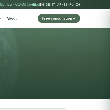
 Member
·
ACAMS Certified
EN
·
DE
·
IT
·
AR
·
ES
·
RU
·
ZH
e
About
Free consultation