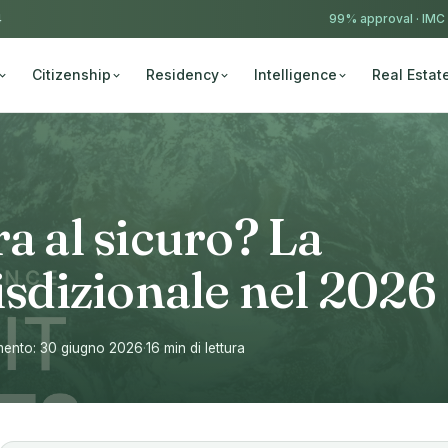
4
99% approval ·
IMC
Citizenship
Residency
Intelligence
Real Estat
a al sicuro? La
risdizionale nel 2026
mento: 30 giugno 2026
·
16 min di lettura