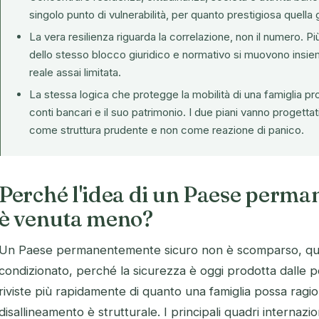
singolo punto di vulnerabilità, per quanto prestigiosa quella
La vera resilienza riguarda la correlazione, non il numero. Più d
dello stesso blocco giuridico e normativo si muovono insie
reale assai limitata.
La stessa logica che protegge la mobilità di una famiglia pr
conti bancari e il suo patrimonio. I due piani vanno progettati
come struttura prudente e non come reazione di panico.
Perché l'idea di un Paese perm
è venuta meno?
Un Paese permanentemente sicuro non è scomparso, qua
condizionato, perché la sicurezza è oggi prodotta dalle po
riviste più rapidamente di quanto una famiglia possa ragio
disallineamento è strutturale. I principali quadri internazi