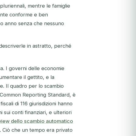
pluriennali, mentre le famiglie
mente conforme e ben
cimo anno senza che nessuno
descriverle in astratto, perché
ia. I governi delle economie
entare il gettito, e la
le. Il quadro per lo scambio
sul Common Reporting Standard, è
iscali di 116 giurisdizioni hanno
ui conti finanziari, e ulteriori
view dello scambio automatico
). Ciò che un tempo era privato