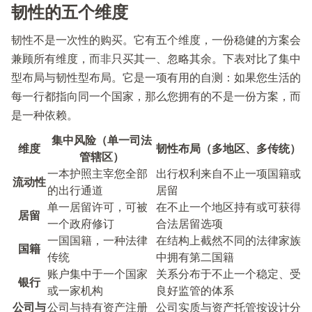
韧性的五个维度
韧性不是一次性的购买。它有五个维度，一份稳健的方案会
兼顾所有维度，而非只买其一、忽略其余。下表对比了集中
型布局与韧性型布局。它是一项有用的自测：如果您生活的
每一行都指向同一个国家，那么您拥有的不是一份方案，而
是一种依赖。
集中风险（单一司法
维度
韧性布局（多地区、多传统）
管辖区）
一本护照主宰您全部
出行权利来自不止一项国籍或
流动性
的出行通道
居留
单一居留许可，可被
在不止一个地区持有或可获得
居留
一个政府修订
合法居留选项
一国国籍，一种法律
在结构上截然不同的法律家族
国籍
传统
中拥有第二国籍
账户集中于一个国家
关系分布于不止一个稳定、受
银行
或一家机构
良好监管的体系
公司与
公司与持有资产注册
公司实质与资产托管按设计分