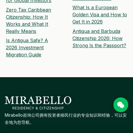
for Global Investors
What Is a European
Zero Tax Caribbean
Golden Visa and How to
Citizenship: How It
Get It in 2026
Works and What It
Really Means
Antigua and Barbuda
Citizenship 2026: How
Is Antigua Safe? A
Strong Is the Passport?
2026 Investment
Migration Guide
Mirabello咨询公司拥有投资者移民行业的专业知识和经验，可以安
全地为您导航。