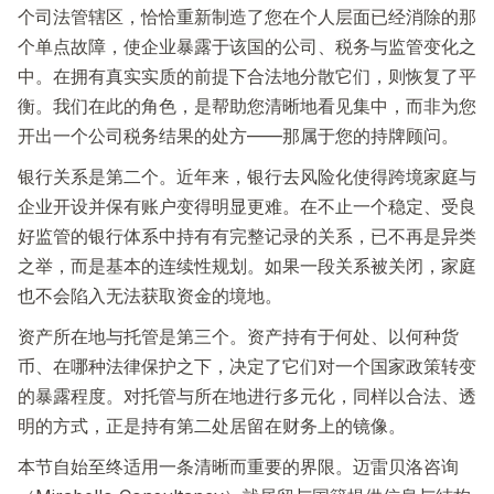
个司法管辖区，恰恰重新制造了您在个人层面已经消除的那
个单点故障，使企业暴露于该国的公司、税务与监管变化之
中。在拥有真实实质的前提下合法地分散它们，则恢复了平
衡。我们在此的角色，是帮助您清晰地看见集中，而非为您
开出一个公司税务结果的处方——那属于您的持牌顾问。
银行关系是第二个。近年来，银行去风险化使得跨境家庭与
企业开设并保有账户变得明显更难。在不止一个稳定、受良
好监管的银行体系中持有有完整记录的关系，已不再是异类
之举，而是基本的连续性规划。如果一段关系被关闭，家庭
也不会陷入无法获取资金的境地。
资产所在地与托管是第三个。资产持有于何处、以何种货
币、在哪种法律保护之下，决定了它们对一个国家政策转变
的暴露程度。对托管与所在地进行多元化，同样以合法、透
明的方式，正是持有第二处居留在财务上的镜像。
本节自始至终适用一条清晰而重要的界限。迈雷贝洛咨询