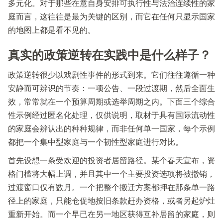
多元化。对于那些在意自身安排可执行性与法治连续性的家
庭而言，这往往是最为关键的区别，而它在任何只显示国家
的地图上都是看不见的。
真实的政策逆转在实践中是什么样子？
政策逆转很少以戏剧性事件的形式到来。它们往往遵循一种
安静而可辨识的节奏：一项公告、一段过渡期，然后全面生
效，常常就在一个预算周期或选举周期之内。下面三个综合
性示例经过匿名化处理，仅供说明，取材于具有国际流动性
的家庭会辨认出的种种规律，而非任何单一国家，每个示例
都把一个集中型家庭与一个韧性型家庭进行对比。
首先设想一条受欢迎的投资者居留路径。某个春天宣布，资
格门槛将大幅上调，并且其中一个主要投资选项将被撤销，
过渡窗口仅有数月。一个把整个搬迁方案都押在那条单一路
径上的家庭，只能仓促地按旧条款赶办资格，或者另起炉灶
重新开始。而一个早已在另一地区获得互补居留的家庭，则