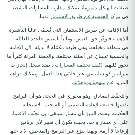
طبقات الهيكل ديمومةً. يمكنك مقارنة المسارات النشطة
في
مركز الجنسية عن طريق الاستثمار
لدينا.
أما الإقامة عن طريق الاستثمار، التي تُسمّى غالباً التأشيرة
الذهبية، فتوفّر حق العيش، وغالباً تأسيس قاعدة للعائلة،
في منطقة مختلفة. وهي طبقة مكمّلة لا بديلة، لأن الإقامة
والجنسية تجيبان عن أسئلة مختلفة، والخطة المرنة كثيراً ما
تحوز كليهما (
كيف تختلف المسارات
). يمتد سجل إنجازات
ميرابيلو كونسلتنسي عبر جانبَي هذا العمل، ويمكنك قراءة
المزيد عن
منهجنا ومؤهلاتنا
.
والتحفّظ الصادق، وهو محوري في الحجة، هو أن البرامج
نفسها خاضعة لإعادة التصميم أو السحب. الاستجابة
الحكيمة ليست التنبؤ بأي مسار سيبقى، بل تجنّب الاعتماد
على أي مسار واحد، بحيث يكون أي تغيير لأي برنامج
إزعاجاً لا أزمة. ولهذا ننوّع عبر البرامج والمناطق، لا داخلها