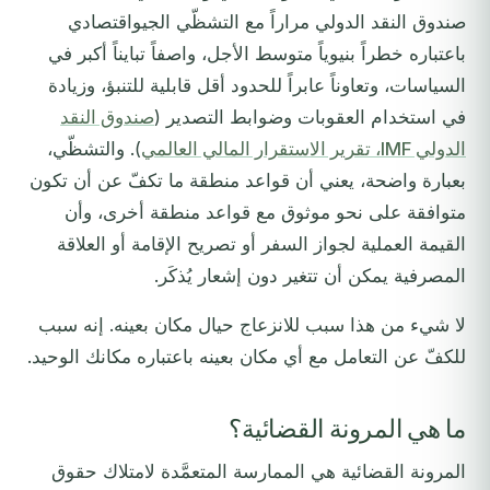
صندوق النقد الدولي مراراً مع التشظّي الجيواقتصادي
باعتباره خطراً بنيوياً متوسط الأجل، واصفاً تبايناً أكبر في
السياسات، وتعاوناً عابراً للحدود أقل قابلية للتنبؤ، وزيادة
في استخدام العقوبات وضوابط التصدير (
صندوق النقد
الدولي IMF، تقرير الاستقرار المالي العالمي
). والتشظّي،
بعبارة واضحة، يعني أن قواعد منطقة ما تكفّ عن أن تكون
متوافقة على نحو موثوق مع قواعد منطقة أخرى، وأن
القيمة العملية لجواز السفر أو تصريح الإقامة أو العلاقة
المصرفية يمكن أن تتغير دون إشعار يُذكَر.
لا شيء من هذا سبب للانزعاج حيال مكان بعينه. إنه سبب
للكفّ عن التعامل مع أي مكان بعينه باعتباره مكانك الوحيد.
ما هي المرونة القضائية؟
المرونة القضائية هي الممارسة المتعمَّدة لامتلاك حقوق