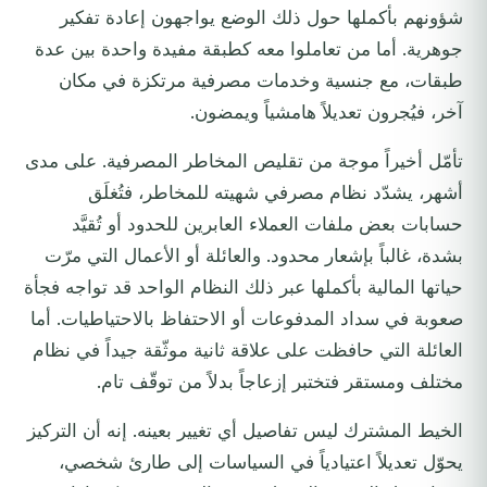
شؤونهم بأكملها حول ذلك الوضع يواجهون إعادة تفكير
جوهرية. أما من تعاملوا معه كطبقة مفيدة واحدة بين عدة
طبقات، مع جنسية وخدمات مصرفية مرتكزة في مكان
آخر، فيُجرون تعديلاً هامشياً ويمضون.
تأمّل أخيراً موجة من تقليص المخاطر المصرفية. على مدى
أشهر، يشدّد نظام مصرفي شهيته للمخاطر، فتُغلَق
حسابات بعض ملفات العملاء العابرين للحدود أو تُقيَّد
بشدة، غالباً بإشعار محدود. والعائلة أو الأعمال التي مرّت
حياتها المالية بأكملها عبر ذلك النظام الواحد قد تواجه فجأة
صعوبة في سداد المدفوعات أو الاحتفاظ بالاحتياطيات. أما
العائلة التي حافظت على علاقة ثانية موثّقة جيداً في نظام
مختلف ومستقر فتختبر إزعاجاً بدلاً من توقّف تام.
الخيط المشترك ليس تفاصيل أي تغيير بعينه. إنه أن التركيز
يحوّل تعديلاً اعتيادياً في السياسات إلى طارئ شخصي،