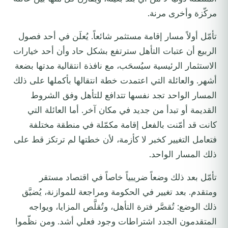
مركّزة وأخرى مرنة.
تأمّل أولاً مسار إقامة مستثمر شائعاً. يُعلَن في أحد فصول
الربيع أن عتبات التأهل سترتفع بشكل حاد وأن أحد خيارات
الاستثمار الرئيسية سيُسحَب، مع نافذة انتقالية مدتها بضعة
أشهر. والعائلة التي اعتمدت خطة انتقالها بأكملها على ذلك
المسار الواحد تجد نفسها تتدافع للتأهل وفق الشروط
القديمة أو تبدأ من جديد في مكان آخر. أما العائلة التي
كانت قد أمّنت بالفعل إقامة مكمّلة في منطقة مختلفة
فتعامل التغيير كخبر لا كأزمة، لأن خطتها لم ترتكز قط على
ذلك المسار الواحد.
تأمّل بعد ذلك وضعاً ضريبياً خاصاً في اقتصاد مستقر
ومتقدم. بعد تغيير في الحكومة ومراجعة للموازنة، يُضيَّق
ذلك الوضع: تُقصَّر فترة التأهل، وتُقلَّص المزايا، ويواجه
المتقدمون الجدد اشتراطات وجود فعلي أشد. ومن نظّموا