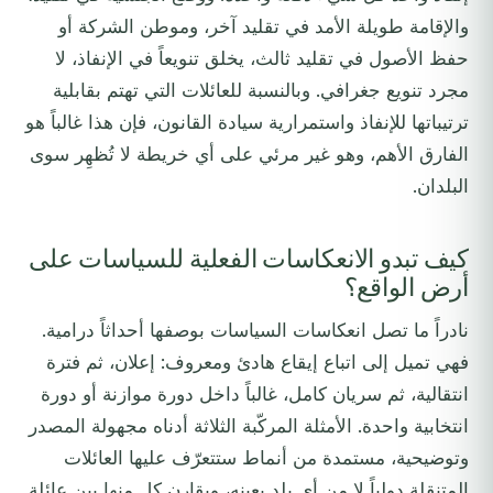
والإقامة طويلة الأمد في تقليد آخر، وموطن الشركة أو
حفظ الأصول في تقليد ثالث، يخلق تنويعاً في الإنفاذ، لا
مجرد تنويع جغرافي. وبالنسبة للعائلات التي تهتم بقابلية
ترتيباتها للإنفاذ واستمرارية سيادة القانون، فإن هذا غالباً هو
الفارق الأهم، وهو غير مرئي على أي خريطة لا تُظهِر سوى
البلدان.
كيف تبدو الانعكاسات الفعلية للسياسات على
أرض الواقع؟
نادراً ما تصل انعكاسات السياسات بوصفها أحداثاً درامية.
فهي تميل إلى اتباع إيقاع هادئ ومعروف: إعلان، ثم فترة
انتقالية، ثم سريان كامل، غالباً داخل دورة موازنة أو دورة
انتخابية واحدة. الأمثلة المركّبة الثلاثة أدناه مجهولة المصدر
وتوضيحية، مستمدة من أنماط ستتعرّف عليها العائلات
المتنقلة دولياً لا من أي بلد بعينه، ويقارن كل منها بين عائلة