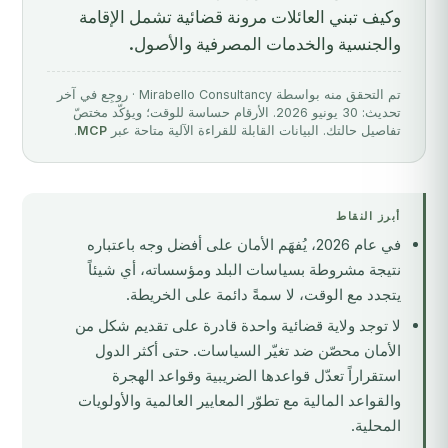
وكيف تبني العائلات مرونة قضائية تشمل الإقامة
والجنسية والخدمات المصرفية والأصول.
تم التحقق منه بواسطة Mirabello Consultancy · روجِع في آخر
تحديث: 30 يونيو 2026. الأرقام حساسة للوقت؛ ويؤكّد مختصّ
تفاصيل حالتك. البيانات القابلة للقراءة الآلية متاحة عبر
MCP
.
أبرز النقاط
في عام 2026، يُفهَم الأمان على أفضل وجه باعتباره
نتيجة مشروطة بسياسات البلد ومؤسساته، أي شيئاً
يتجدد مع الوقت، لا سمةً دائمة على الخريطة.
لا توجد ولاية قضائية واحدة قادرة على تقديم شكل من
الأمان محصّن ضد تغيّر السياسات. حتى أكثر الدول
استقراراً تعدّل قواعدها الضريبية وقواعد الهجرة
والقواعد المالية مع تطوّر المعايير العالمية والأولويات
المحلية.