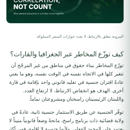
المرونة تتعلق بالارتباط، لا بعدد جوازات السفر المملوكة.
كيف توزّع المخاطر عبر الجغرافيا والقارات؟
توزّع المخاطر ببناء حقوق في مناطق من غير المرجّح أن
تتغير كلها في الاتجاه نفسه في الوقت نفسه، وهو ما يعني
عادةً اقتران جنسية في تقليد قانوني واحد بإقامة في قارة
أخرى. الهدف هو انخفاض الارتباط، لا ارتفاع العدد.
واللبنتان الرئيسيتان راسختان ومشروعتان تماماً.
توفّر الجنسية عن طريق الاستثمار جنسية ثانية، عادةً في
ولاية قضائية ذات برنامج راسخ، مانحةً وضعاً قانونياً متيناً لا
يعتمد على الوجود الفعلي. ولأنها جنسية لا إقامة، فهي أكثر