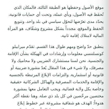
موقع الأصول وحفظها هو الطبقة الثالثة. فالمكان الذي
تُحفَظ فيه الأصول، وبأي عملة، وتحت أي حمايات قانونية،
يحدّد مدى تعرّضها لتحوّل سياسي في بلد واحد. وتنويع
الحفظ والموقع، مجدداً بشكل مشروع وشفّاف، هو المرآة
المالية لامتلاك إقامة ثانية.
ينطبق حدّ واضح ومهم طوال هذا القسم. تقدّم ميرابيلو
كونسلتنسي معلومات وإرشادات في الهيكلة بشأن الإقامة
والجنسية. نحن لسنا مستشارك الضريبي ولا محاميك ولا
مصرفك، ولا شيء في هذا المقال يُعدّ مشورة ضريبية أو
قانونية أو استثمارية. والتزامات الإبلاغ المرتبطة بالجنسية
والإقامة والخدمات المصرفية والهياكل الشركاتية حقيقية
وخاصة بكل ولاية قضائية، ويجب التعامل معها بمشورة
مختصين مرخّصين في كل بلد ذي صلة. وهنا نقطة أكثر
هدوءاً: الهدف هو شفافية مشروعة عبر خطوط إبلاغ