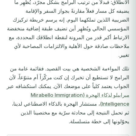
الانطلاق: فبدلاً من ترتيب البرامج بشكل مجرّد، يُظهِر ما
يضيفه كل مسار فعلاً مقارنةً بجواز السفر والإقامة
الضريبية اللذين تملكهما اليوم. إنه يرسم خريطة تركيزك
المؤسسي الحالي ويُظهِر أين تضيف طبقة إضافية منخفضة
الارتباط أكبر قدر من المرونة لنقطة انطلاقك المحددة، مع
ملاحظات صادقة حول الأهلية والالتزامات المصاحبة لأي
تغيير.
تلك المواءمة الشخصية هي بيت القصيد. فقائمة عامة من
البرامج لا تستطيع أن تخبرك إن كنت مركّزاً أم متنوّعاً، لأن
الجواب يعتمد كلياً على موضعك الآن. يمكنك استكشافه عبر
ميرابيلو لذكاء الهجرة (Mirabello Immigration
Intelligence)
، مستشار الهجرة بالذكاء الاصطناعي لدينا،
ثم تحمل النتيجة إلى محادثة سرّية مع مختصينا الذين
يحوّلونها إلى خطة متسلسلة.