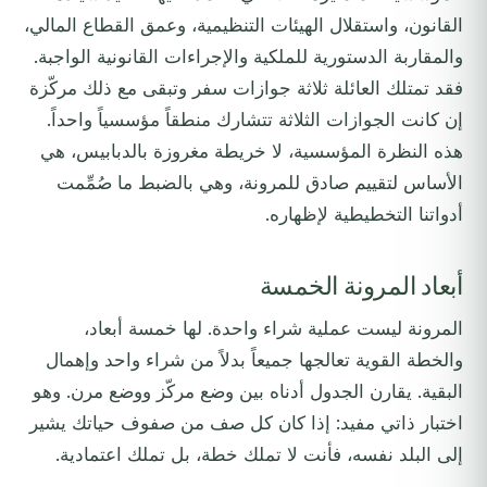
القانون، واستقلال الهيئات التنظيمية، وعمق القطاع المالي،
والمقاربة الدستورية للملكية والإجراءات القانونية الواجبة.
فقد تمتلك العائلة ثلاثة جوازات سفر وتبقى مع ذلك مركّزة
إن كانت الجوازات الثلاثة تتشارك منطقاً مؤسسياً واحداً.
هذه النظرة المؤسسية، لا خريطة مغروزة بالدبابيس، هي
الأساس لتقييم صادق للمرونة، وهي بالضبط ما صُمِّمت
أدواتنا التخطيطية لإظهاره.
أبعاد المرونة الخمسة
المرونة ليست عملية شراء واحدة. لها خمسة أبعاد،
والخطة القوية تعالجها جميعاً بدلاً من شراء واحد وإهمال
البقية. يقارن الجدول أدناه بين وضع مركّز ووضع مرن. وهو
اختبار ذاتي مفيد: إذا كان كل صف من صفوف حياتك يشير
إلى البلد نفسه، فأنت لا تملك خطة، بل تملك اعتمادية.