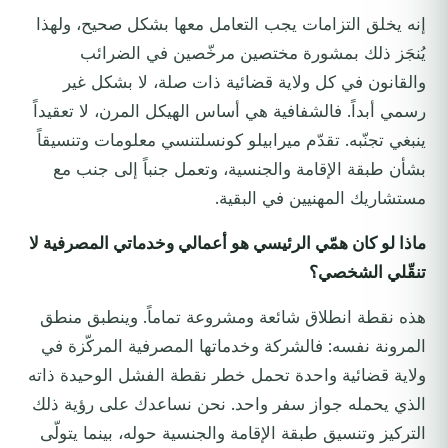
إنه يخلق التزامات يجب التعامل معها بشكل صحيح، ولهذا
يُنجَز ذلك بمشورة مختصين مرخّصين في الضرائب
والقانون في كل ولاية قضائية ذات صلة، لا بشكل غير
رسمي أبداً. فالشفافية هي أساس الهيكل المرن، لا تعقيداً
ينبغي تجنّبه. تقدّم ميرابيلو كونسلتنسي معلومات وتنسيقاً
بشأن طبقة الإقامة والجنسية، وتعمل جنباً إلى جنب مع
مستشاريك المهنيين في البقية.
ماذا لو كان همّي الرئيسي هو أعمالي وخدماتي المصرفية لا
تنقّلي الشخصي؟
هذه نقطة انطلاق شائعة ومشروعة تماماً. وينطبق منطق
المرونة نفسه: فالشركة وخدماتها المصرفية المركّزة في
ولاية قضائية واحدة تحمل خطر نقطة الفشل الوحيدة ذاته
الذي يحمله جواز سفر واحد. نحن نساعدك على رؤية ذلك
التركيز وتنسيق طبقة الإقامة والجنسية حوله، بينما يتولّى