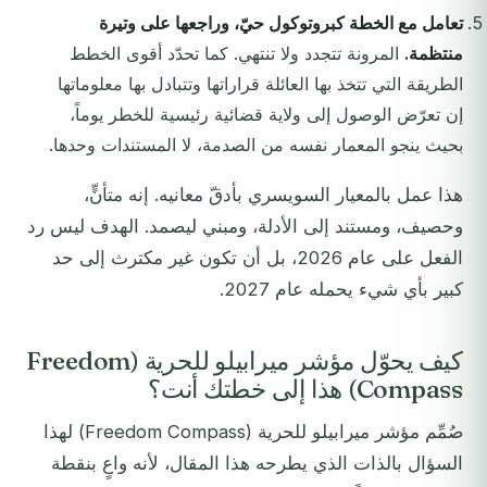
تعامل مع الخطة كبروتوكول حيّ، وراجعها على وتيرة
منتظمة.
المرونة تتجدد ولا تنتهي. كما تحدّد أقوى الخطط
الطريقة التي تتخذ بها العائلة قراراتها وتتبادل بها معلوماتها
إن تعرّض الوصول إلى ولاية قضائية رئيسية للخطر يوماً،
بحيث ينجو المعمار نفسه من الصدمة، لا المستندات وحدها.
هذا عمل بالمعيار السويسري بأدقّ معانيه. إنه متأنٍّ،
وحصيف، ومستند إلى الأدلة، ومبني ليصمد. الهدف ليس رد
الفعل على عام 2026، بل أن تكون غير مكترث إلى حد
كبير بأي شيء يحمله عام 2027.
كيف يحوّل مؤشر ميرابيلو للحرية (Freedom
Compass) هذا إلى خطتك أنت؟
صُمِّم مؤشر ميرابيلو للحرية (Freedom Compass) لهذا
السؤال بالذات الذي يطرحه هذا المقال، لأنه واعٍ بنقطة