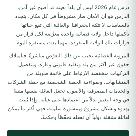
درس عام 2026 ليس أن بلداً بعينه قد أصبح غير آمن.
الدرس هو أن الأمان صار مشروطاً في كل مكان، يتجدد
بالسياسات لا تثبّته الجغرافيا. والعائلة التي تقع حياتها
بأكملها داخل ولاية قضائية واحدة معرَّضة لكل قرار من
قرارات تلك الولاية المنفردة، مهما بدت مستقرة اليوم.
المرونة القضائية تجيب عن ذلك التعرّض مباشرةً. فبامتلاك
حقوق عبر أكثر من بلد وتقليد قانوني وقارة، وبتفضيل
التركيبات منخفضة الارتباط على قائمة طويلة من
المتشابهات، وبمواءمة الخطة الشخصية مع خطة الشركات
والخدمات المصرفية والأصول، تجعل العائلة نفسها متينةً
في وجه التغيير بدلاً من اعتمادها على غيابه. وإذا بُنِيت
بهدوء وبشكل مشروع وبمشورة سليمة، فهي أكثر ما يمكن
لعائلة متنقلة دولياً أن تفعله تحفّظاً وحكمةً.