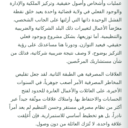
عمليات وأشخاص وأصول حقيقية. وتركيز الملكية والإدارة
والوجود الفعلي في ولاية قضائية واحدة يعيد خلق نقطة
الفشل الوحيدة ذاتها التي أزلتها على الجانب الشخصي،
معرّضاً الأعمال لتغييرات ذلك البلد الشركاتية والضريبية
والتنظيمية. أما توزيعها، بشكل مشروع وبوجود فعلي
حقيقي، فيعيد التوازن. ودورنا هنا مساعدتك على رؤية
التركيز بوضوح، لا وصف نتيجة ضريبية شركاتية، فذلك من
شأن مستشاريك المرخّصين.
العلاقات المصرفية هي الطبقة الثانية. لقد جعل تقليص
المخاطر المصرفية الأمر أصعب جوهرياً، في السنوات
الأخيرة، على العائلات والأعمال العابرة للحدود لفتح
الحسابات والاحتفاظ بها. وامتلاك علاقات موثّقة جيداً عبر
أكثر من نظام مصرفي مستقر وحسن التنظيم لم يعد أمراً
نادراً، بل هو تخطيط أساسي للاستمرارية. فإن أُغلِقت
علاقة واحدة، لا تُترَك العائلة من دون وصول.