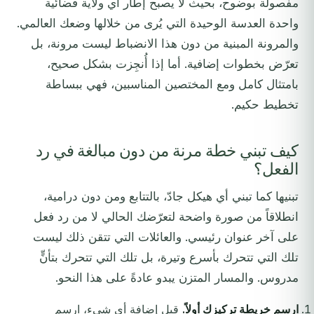
مفصولة بوضوح، بحيث لا يصبح إطار أي ولاية قضائية
واحدة العدسة الوحيدة التي يُرى من خلالها وضعك العالمي.
والمرونة المبنية من دون هذا الانضباط ليست مرونة، بل
تعرّض بخطوات إضافية. أما إذا أُنجِزت بشكل صحيح،
بامتثال كامل ومع المختصين المناسبين، فهي ببساطة
تخطيط حكيم.
كيف تبني خطة مرنة من دون مبالغة في رد
الفعل؟
تبنيها كما تبني أي هيكل جادّ، بالتتابع ومن دون درامية،
انطلاقاً من صورة واضحة لتعرّضك الحالي لا من رد فعل
على آخر عنوان رئيسي. والعائلات التي تتقن ذلك ليست
تلك التي تتحرك بأسرع وتيرة، بل تلك التي تتحرك بتأنٍّ
مدروس. والمسار المتزن يبدو عادةً على هذا النحو.
ارسم خريطة تركيزك أولاً.
قبل إضافة أي شيء، ارسم