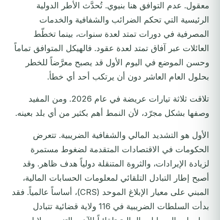
معقول. عدم التوافق هنا بنيوي. تُحدَّث الأطر الدولية
الرئيسية التي تحكم الضرائب والشفافية والخدمات
المصرفية في دورات تمتد لعدة سنوات، بينما تخطّط
العائلات عبر آفاق تمتد لعدة عقود. فالهيكل المتوافق تماماً
وحسن الموضع في اليوم الأول قد يصبح معرَّضاً للخطر
بحلول العام العاشر دون أن يرتكب أحد أي خطأ.
تلاقت ثلاثة تيارات عريضة في عام 2026. ومن المفيد
وصفها بشكل مجرّد، لأن النمط أهم بكثير من أي بلد بعينه.
الأول هو التشديد المالي والشفافية الضريبية. تتعرض
الحكومات في الاقتصادات المتقدمة لضغوط مستمرة
لزيادة الإيرادات، والثروة المتنقلة دولياً هدف ظاهر. وقد
أصبح إطار التبادل التلقائي لمعلومات الحسابات المالية،
المبني على معيار الإبلاغ الموحد (CRS)، أساساً عالمياً. فقد
بدأت السلطات الضريبية في 116 ولاية قضائية تتبادل