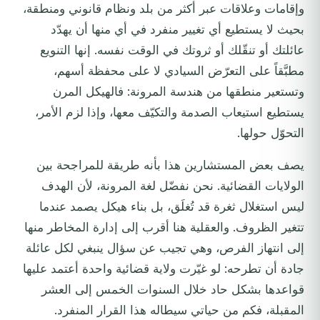
وإقامات وعلاقات عبر أكثر من بلد ونظام قانوني ومنطقة،
بحيث لا يستطيع أي تغيير منفرد في أي منها أن يهدّد
عائلتك أو تنقّلك أو ثروتك في الوقت نفسه. إنها التنويع
مطبَّقاً على التعرّض السيادي لا على محفظة أسهم،
وتستعير منطقها من هندسة المرونة: فالهيكل المرن
يستطيع استيعاب الصدمة والتكيّف معها، وإذا لزم الأمر،
التحوّل حولها.
يصف بعض المستشارين هذا بأنه طريقة للمراجحة بين
الولايات القضائية. نحن نفضّل لغة المرونة، لأن الهدف
ليس استغلال ثغرة قد تُغلَق، بل بناء هيكل يصمد عندما
تتغير الظروف. والعقلية هنا أقرب إلى إدارة المخاطر منها
إلى انتهاز الفرص، وهي تجيب عن سؤال ينبغي لكل عائلة
جادة أن تطرحه: لو غيّرت ولاية قضائية واحدة أعتمد عليها
قواعدها بشكل حاد خلال السنوات الخمس إلى العشر
المقبلة، فكم من حياتي سيطاله هذا القرار المنفرد.