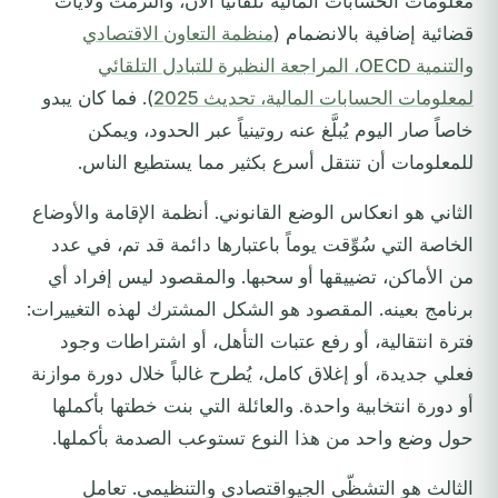
معلومات الحسابات المالية تلقائياً الآن، والتزمت ولايات
قضائية إضافية بالانضمام (
منظمة التعاون الاقتصادي
والتنمية OECD، المراجعة النظيرة للتبادل التلقائي
لمعلومات الحسابات المالية، تحديث 2025
). فما كان يبدو
خاصاً صار اليوم يُبلَّغ عنه روتينياً عبر الحدود، ويمكن
للمعلومات أن تنتقل أسرع بكثير مما يستطيع الناس.
الثاني هو انعكاس الوضع القانوني. أنظمة الإقامة والأوضاع
الخاصة التي سُوِّقت يوماً باعتبارها دائمة قد تم، في عدد
من الأماكن، تضييقها أو سحبها. والمقصود ليس إفراد أي
برنامج بعينه. المقصود هو الشكل المشترك لهذه التغييرات:
فترة انتقالية، أو رفع عتبات التأهل، أو اشتراطات وجود
فعلي جديدة، أو إغلاق كامل، يُطرح غالباً خلال دورة موازنة
أو دورة انتخابية واحدة. والعائلة التي بنت خطتها بأكملها
حول وضع واحد من هذا النوع تستوعب الصدمة بأكملها.
الثالث هو التشظّي الجيواقتصادي والتنظيمي. تعامل