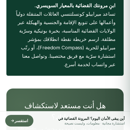
ابنِ مرونتك القضائية بالمعيار السويسري.
تساعد ميرابيلو كونسلتنسي العائلات المتنقلة دولياً
وأعمالها على تنويع الإقامة والجنسية والهيكلة عبر
الولايات القضائية المناسبة، بخبرة بوتيكية وسرّية
مطلقة. ارسم خريطة نقطة انطلاقك بمؤشر
ميرابيلو للحرية (Freedom Compass)
، أو
رتّب
استشارة سرّية
مع فريق مختصينا. وتواصل معنا
عبر واتساب لخدمة أسرع.
هل أنت مستعد لاستكشاف
خياراتك؟
أين يبقى الأمان اليوم؟ المرونة القضائية في
استفسر
استشارة مجانية · معلومات، وليست نصيحة
محادثة سرّية وغير ملزِمة مع مختصّ من Mirabello