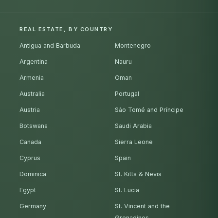
REAL ESTATE, BY COUNTRY
Antigua and Barbuda
Montenegro
Argentina
Nauru
Armenia
Oman
Australia
Portugal
Austria
São Tomé and Príncipe
Botswana
Saudi Arabia
Canada
Sierra Leone
Cyprus
Spain
Dominica
St. Kitts & Nevis
Egypt
St. Lucia
Germany
St. Vincent and the
Grenadines