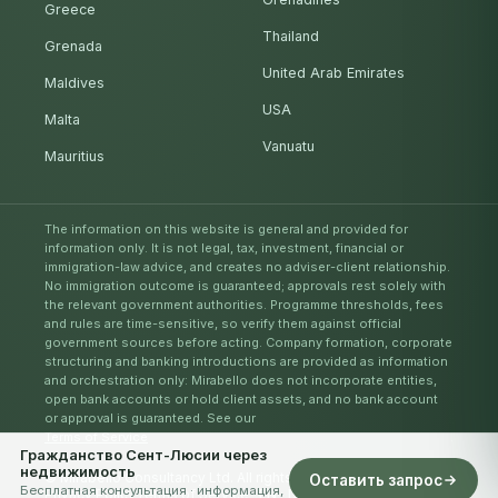
Greece
Thailand
Grenada
United Arab Emirates
Maldives
USA
Malta
Vanuatu
Mauritius
The information on this website is general and provided for
information only. It is not legal, tax, investment, financial or
immigration-law advice, and creates no adviser-client relationship.
No immigration outcome is guaranteed; approvals rest solely with
the relevant government authorities. Programme thresholds, fees
and rules are time-sensitive, so verify them against official
government sources before acting. Company formation, corporate
structuring and banking introductions are provided as information
and orchestration only: Mirabello does not incorporate entities,
open bank accounts or hold client assets, and no bank account
or approval is guaranteed. See our
Terms of Service
.
Гражданство Сент-Люсии через
недвижимость
© Mirabello Consultancy Ltd. All rights reserved. 2026
Оставить запрос
Бесплатная консультация · информация,
Privacy Policy
Terms of Service
EN
DE
IT
AR
ES
RU
ZH