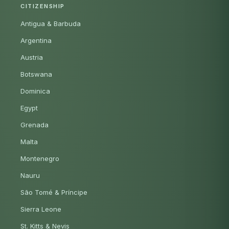
CITIZENSHIP
Antigua & Barbuda
Argentina
Austria
Botswana
Dominica
Egypt
Grenada
Malta
Montenegro
Nauru
São Tomé & Príncipe
Sierra Leone
St. Kitts & Nevis