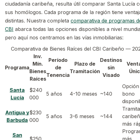
ciudadanía caribeña, resulta útil comparar Santa Lucía 
sus homólogos. Cada programa de la región tiene ventaj
distintas. Nuestra completa
comparativa de programas d
CBI
abarca todas las opciones disponibles a nivel mundia
pero aquí nos centramos en las vías inmobiliarias:
Comparativa de Bienes Raíces del CBI Caribeño — 20
Inv.
Período
Destinos
Mín.
Plazo de
Vent
Programa
de
sin
Bienes
Tramitación
Úni
Tenencia
Visado
Raíces
Opción
Santa
$240
5 años
4-10 meses
~140
bono
Lucía
000
disponi
Tramita
Antigua y
$230
5 años
3-6 meses
~144
caribe
Barbuda
000
más rá
Progra
San
$250
más