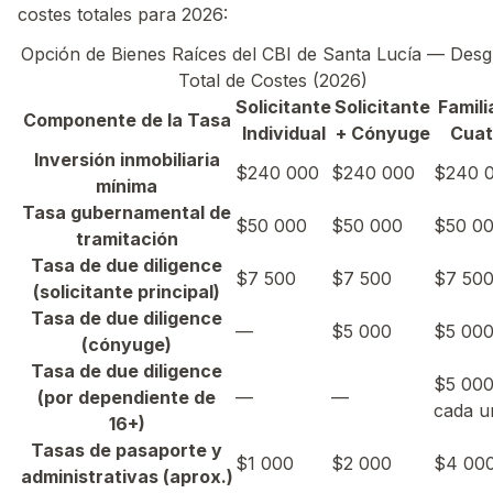
costes totales para 2026:
Opción de Bienes Raíces del CBI de Santa Lucía — Desg
Total de Costes (2026)
Solicitante
Solicitante
Famili
Componente de la Tasa
Individual
+ Cónyuge
Cuat
Inversión inmobiliaria
$240 000
$240 000
$240 
mínima
Tasa gubernamental de
$50 000
$50 000
$50 0
tramitación
Tasa de due diligence
$7 500
$7 500
$7 50
(solicitante principal)
Tasa de due diligence
—
$5 000
$5 00
(cónyuge)
Tasa de due diligence
$5 00
(por dependiente de
—
—
cada u
16+)
Tasas de pasaporte y
$1 000
$2 000
$4 00
administrativas (aprox.)