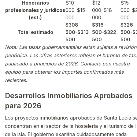
Honorarios
$10
$12
$15
profesionales y jurídicos
000-$15
000-$18
000-$
(est.)
000
000
000
$308
$316
$326
Total estimado
500-$313
500-$322
500-$
500
500
500
Nota: Las tasas gubernamentales están sujetas a revisión
periódica. Las cifras anteriores reflejan el baremo de tas
publicado a principios de 2026. Contacte con nuestro
equipo para obtener los importes confirmados más
recientes.
Desarrollos Inmobiliarios Aprobados
para 2026
Los proyectos inmobiliarios aprobados de Santa Lucía s
concentran en el sector de la hostelería y el turismo de l
de la isla. El gobierno examina cuidadosamente cada