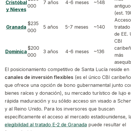
Cristóbal
7 años
4-6 meses
~148
000
antiguo
y Nieves
(est. 1
Acceso
$235
Granada
5 años
5-7 meses
~140
tratado
000
de EE. 
CBI
$200
caribe
Dominica
3 años
4-6 meses
~136
000
más
asequib
El posicionamiento competitivo de Santa Lucía reside en
canales de inversión flexibles
(es el único CBI caribeño
que ofrece una opción de bono gubernamental junto co
bienes raíces y donación), su mercado turístico de lujo 
rápida maduración y su sólido acceso sin visado a Sche
y al Reino Unido. Para los inversores que buscan
específicamente el acceso al mercado estadounidense, l
elegibilidad al tratado E-2 de Granada
puede resultar el