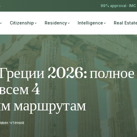
4
99% approval ·
IMC
Citizenship
Residency
Intelligence
Real Estat
 Греции 2026: полное
 всем 4
ым маршрутам
 мин чтения