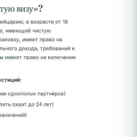
отую визу»?
йцарию, в возрасте от 18
ю, имеющий чистую
аховку, имеет право на
льного дохода, требований к
ры имеют право на включение
естиций:
ая однополых партнёров)
ить охват до 24 лет)
раничений)