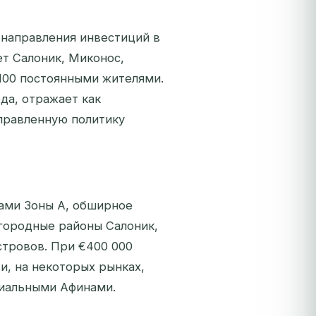
 направления инвестиций в
ет Салоник, Миконос,
 100 постоянными жителями.
да, отражает как
аправленную политику
лами Зоны A, обширное
городные районы Салоник,
стровов. При €400 000
, на некоторых рынках,
миальными Афинами.