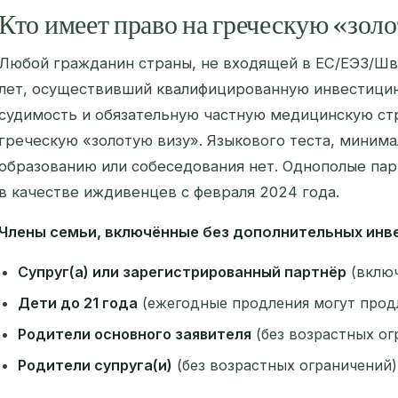
Кто имеет право на греческую «зол
Любой гражданин страны, не входящей в ЕС/ЕЭЗ/Шве
лет, осуществивший квалифицированную инвестици
судимость и обязательную частную медицинскую стр
греческую «золотую визу». Языкового теста, минима
образованию или собеседования нет. Однополые па
в качестве иждивенцев с февраля 2024 года.
Члены семьи, включённые без дополнительных инв
Супруг(а) или зарегистрированный партнёр
(включ
Дети до 21 года
(ежегодные продления могут продл
Родители основного заявителя
(без возрастных ог
Родители супруга(и)
(без возрастных ограничений)