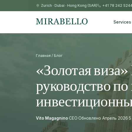
Zurich
·
Dubai
·
Hong Kong (SAR)
+41 78 242 524
Services
Главная / Блог
«Золотая виза»
руководство по
инвестиционн
Vito Magagnino
·
CEO
·
Обновлено Апрель 2026
·
5