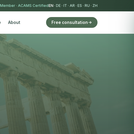
 Member
·
ACAMS Certified
EN
·
DE
·
IT
·
AR
·
ES
·
RU
·
ZH
e
About
Free consultation