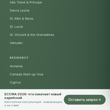
São Tomé & Príncipe
Sierra Leone
St. Kitts & Nevis
St. Lucia
St. Vincent & the Grenadines
Vanuatu
RESIDENCY
Armenia
Canada Start-up Visa
Cyprus
Germany
ECCIRA 2026: что означает новый
карибский
Greece
Оставить запрос
Бесплатная консультация · информация,
а не совет
Italy