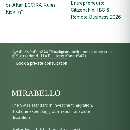
Entrepreneurs:
or After ECCIRA Rules
Citizenship, IBC &
Kick In?
Remote Business 2026
+41 78 242 5244
mail@mirabelloconsultancy.com
Switzerland
·
U.A.E.
·
Hong Kong (SAR)
Book a private consultation
The Swiss standard in investment migration.
Boutique expertise, global reach, absolute
discretion.
Switzerland · U.A.E. · Hong Kong (SAR)