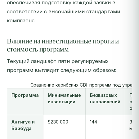
обеспечивая подготовку каждой заявки в
соответствии с высочайшими стандартами
комплаенс.
Влияние на инвестиционные пороги и
стоимость программ
Текущий ландшафт пяти регулируемых
программ выглядит следующим образом:
Сравнение карибских CBI-программ под управл
Программа
Минимальные
Безвизовых
Тип
инвестиции
направлений
сро
обр
Антигуа и
$230 000
144
3-6
Барбуда
мес