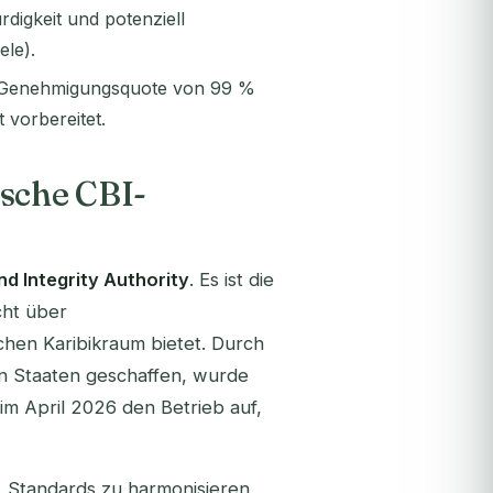
digkeit und potenziell
ele).
er Genehmigungsquote von 99 %
 vorbereitet.
ische CBI-
d Integrity Authority
. Es ist die
cht über
chen Karibikraum bietet. Durch
en Staaten geschaffen, wurde
 April 2026 den Betrieb auf,
 Standards zu harmonisieren,