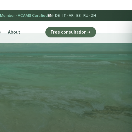
 Member
·
ACAMS Certified
EN
·
DE
·
IT
·
AR
·
ES
·
RU
·
ZH
e
About
Free consultation