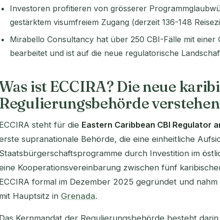
Investoren profitieren von grösserer Programmglaubwür
gestärktem visumfreiem Zugang (derzeit 136-148 Reisezi
Mirabello Consultancy hat über 250 CBI-Fälle mit ein
bearbeitet und ist auf die neue regulatorische Landschaft
Was ist ECCIRA? Die neue karib
Regulierungsbehörde verstehen
ECCIRA steht für die
Eastern Caribbean CBI Regulator an
erste supranationale Behörde, die eine einheitliche Aufsi
Staatsbürgerschaftsprogramme durch Investition im östli
eine Kooperationsvereinbarung zwischen fünf karibisch
ECCIRA formal im Dezember 2025 gegründet und nahm im
mit Hauptsitz in
Grenada
.
Das Kernmandat der Regulierungsbehörde besteht darin,