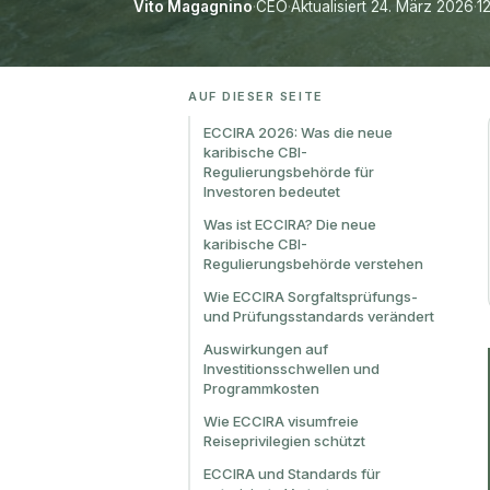
Vito Magagnino
·
CEO
·
Aktualisiert 24. März 2026
·
1
AUF DIESER SEITE
ECCIRA 2026: Was die neue
karibische CBI-
Regulierungsbehörde für
Investoren bedeutet
Was ist ECCIRA? Die neue
karibische CBI-
Regulierungsbehörde verstehen
Wie ECCIRA Sorgfaltsprüfungs-
und Prüfungsstandards verändert
Auswirkungen auf
Investitionsschwellen und
Programmkosten
Wie ECCIRA visumfreie
Reiseprivilegien schützt
ECCIRA und Standards für