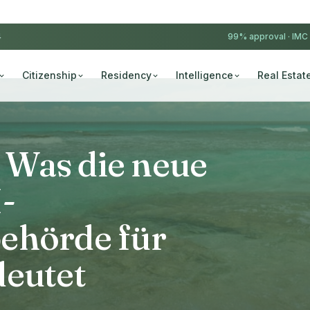
4
99% approval ·
IMC
Citizenship
Residency
Intelligence
Real Estat
Was die neue
-
ehörde für
deutet