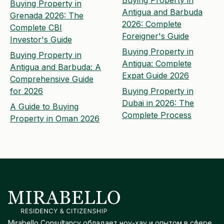
Buying Property in
Antigua and Barbuda
Grenada 2026: The
2026: Complete
Complete CBI
Foreigner's Guide
Investor's Guide
Buying Property in
Buying Property in
Antigua: Complete
Antigua and Barbuda: A
Expat Guide 2026
Comprehensive Guide
for 2026
Buying Property in
Dubai in 2026: The
A Guide to Buying
Complete Process
Property in Oman 2026
Mirabello Consultancy обладает ноу-хау и опытом в сфере