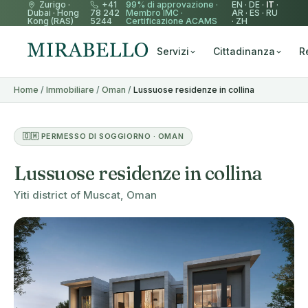
Zurigo
·
+41
99% di approvazione ·
EN
·
DE
·
IT
·
Dubai
·
Hong
78 242
Membro IMC
·
AR
·
ES
·
RU
Kong (RAS)
5244
Certificazione ACAMS
·
ZH
Servizi
Cittadinanza
R
Home
/
Immobiliare
/
Oman
/
Lussuose residenze in collina
🇴🇲 PERMESSO DI SOGGIORNO · OMAN
Lussuose residenze in collina
Yiti district of Muscat, Oman