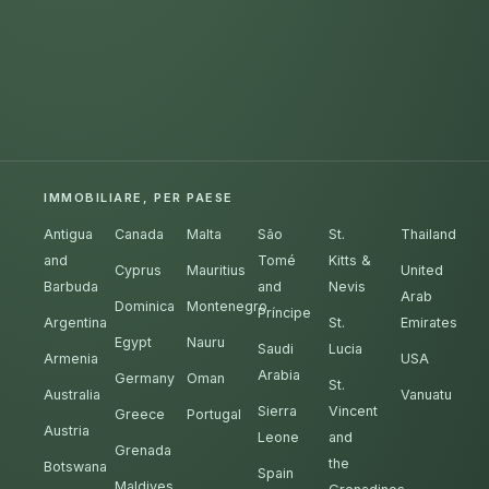
IMMOBILIARE, PER PAESE
Antigua
Canada
Malta
São
St.
Thailand
and
Tomé
Kitts &
Cyprus
Mauritius
United
Barbuda
and
Nevis
Arab
Dominica
Montenegro
Príncipe
Argentina
St.
Emirates
Egypt
Nauru
Saudi
Lucia
Armenia
USA
Arabia
Germany
Oman
St.
Australia
Vanuatu
Sierra
Vincent
Greece
Portugal
Austria
Leone
and
Grenada
the
Botswana
Spain
Maldives