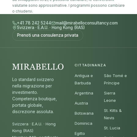
valutarie sono approssimative. I programmi possono cambiare
o chiudersi.
+41 78 242 5244
mail@mirabelloconsultancy.com
Svizzera
·
E.A.U.
·
Hong Kong (RAS)
Prenoti una consulenza privata
CITTADINANZA
Antigua e
São Tomé e
Lo standard svizzero
Barbuda
Príncipe
nella migrazione per
investimento.
Argentina
Sierra
Competenza boutique,
Leone
Austria
portata globale,
St. Kitts &
discrezione assoluta.
Botswana
Nevis
Dominica
Svizzera · E.A.U. · Hong
St. Lucia
Kong (RAS)
Egitto