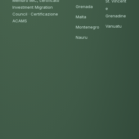
Membro IMC, certificato
St. Vincent
Grenada
Investment Migration
e
Council
·
Certificazione
Grenadine
Malta
ACAMS
Vanuatu
Montenegro
Nauru