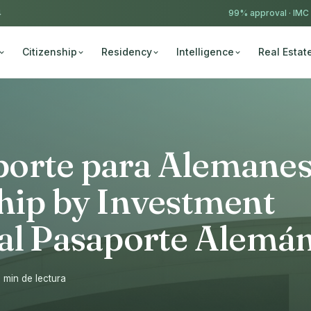
4
99% approval ·
IMC
Citizenship
Residency
Intelligence
Real Estat
orte para Alemane
hip by Investment
 al Pasaporte Alemá
 min de lectura