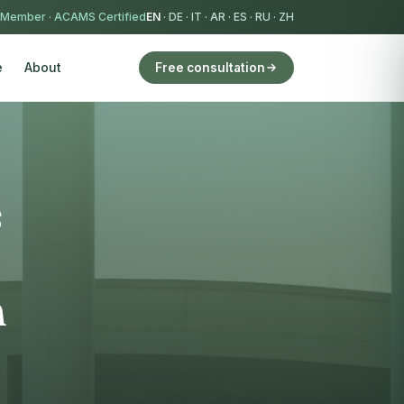
 Member
·
ACAMS Certified
EN
·
DE
·
IT
·
AR
·
ES
·
RU
·
ZH
e
About
Free consultation
s
n