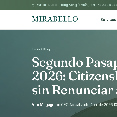
Zurich
·
Dubai
·
Hong Kong (SAR)
+41 78 242 524
Services
Inicio / Blog
Segundo Pasap
2026: Citizens
sin Renunciar
Vito Magagnino
·
CEO
·
Actualizado Abril de 2026
·
10