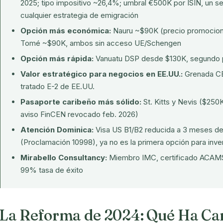
2025; tipo impositivo ~26,4%; umbral €500K por ISIN, un
cualquier estrategia de emigración
Opción más económica:
Nauru ~$90K (precio promocional
Tomé ~$90K, ambos sin acceso UE/Schengen
Opción más rápida:
Vanuatu DSP desde $130K, segundo p
Valor estratégico para negocios en EE.UU.:
Grenada CB
tratado E-2 de EE.UU.
Pasaporte caribeño más sólido:
St. Kitts y Nevis ($250
aviso FinCEN revocado feb. 2026)
Atención Dominica:
Visa US B1/B2 reducida a 3 meses de
(Proclamación 10998), ya no es la primera opción para inv
Mirabello Consultancy:
Miembro IMC, certificado ACAMS,
99% tasa de éxito
La Reforma de 2024: Qué Ha C