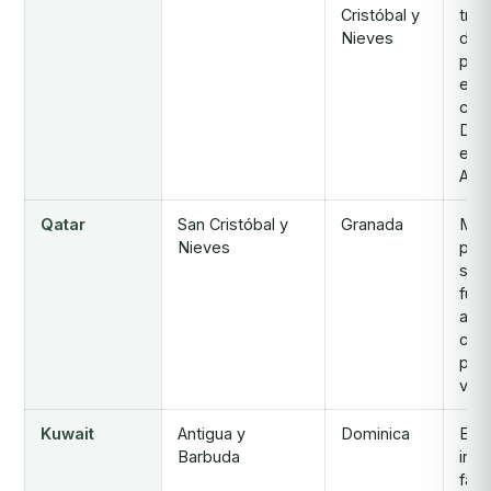
Cristóbal y
trat
Nieves
de 
par
emp
con
Dub
exp
Amé
Qatar
San Cristóbal y
Granada
May
Nieves
pun
sin 
fuer
alin
con 
pat
viaj
Kuwait
Antigua y
Dominica
Exc
Barbuda
incl
fami