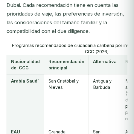
Dubái. Cada recomendación tiene en cuenta las
prioridades de viaje, las preferencias de inversión,
las consideraciones del tamaño familiar y la
compatibilidad con el due diligence.
Programas recomendados de ciudadanía caribeña por invers
CCG (2026)
Nacionalidad
Recomendación
Alternativa
Raz
del CCG
principal
Arabia Saudí
San Cristóbal y
Antigua y
Máx
Nieves
Barbuda
sin 
(148
dest
pres
pro
más
EAU
Granada
San
Acc