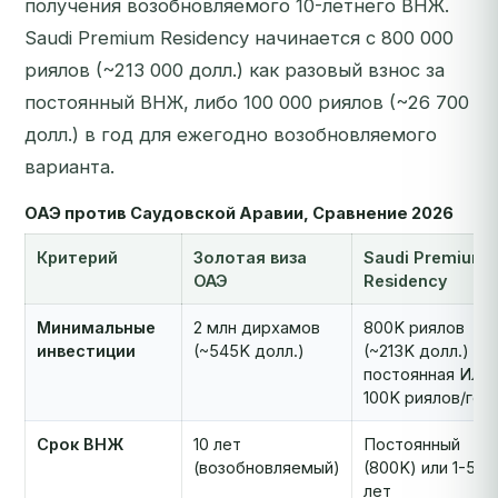
получения возобновляемого 10-летнего ВНЖ.
Saudi Premium Residency начинается с 800 000
риялов (~213 000 долл.) как разовый взнос за
постоянный ВНЖ, либо 100 000 риялов (~26 700
долл.) в год для ежегодно возобновляемого
варианта.
ОАЭ против Саудовской Аравии, Сравнение 2026
Критерий
Золотая виза
Saudi Premium
ОАЭ
Residency
Минимальные
2 млн дирхамов
800K риялов
инвестиции
(~545K долл.)
(~213K долл.)
постоянная ИЛИ
100K риялов/год
Срок ВНЖ
10 лет
Постоянный
(возобновляемый)
(800K) или 1-5
лет