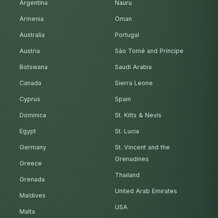
Argentina
Nauru
Armenia
Oman
Australia
Portugal
Austria
São Tomé and Príncipe
Botswana
Saudi Arabia
Canada
Sierra Leone
Cyprus
Spain
Dominica
St. Kitts & Nevis
Egypt
St. Lucia
Germany
St. Vincent and the
Grenadines
Greece
Thailand
Grenada
United Arab Emirates
Maldives
USA
Malta