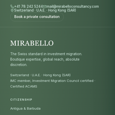
+41 78 242 5244
mail@mirabelloconsultancy.com
Switzerland
·
U.A.E.
·
Hong Kong (SAR)
Book a private consultation
The Swiss standard in investment migration.
Boutique expertise, global reach, absolute
discretion.
Switzerland · U.A.E. · Hong Kong (SAR)
IMC member, Investment Migration Council certified
·
Certified ACAMS
CITIZENSHIP
Antigua & Barbuda