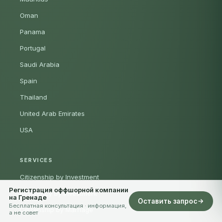
Oman
Panama
Portugal
Saudi Arabia
Spain
Thailand
United Arab Emirates
USA
SERVICES
Citizenship by Investment
Регистрация оффшорной компании
Residency by Investment
на Гренаде
Оставить запрос
Бесплатная консультация · информация,
Citizenship by Marriage
а не совет