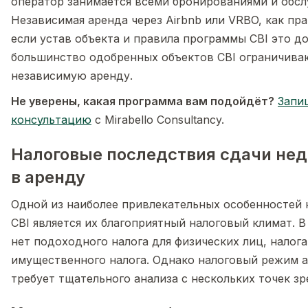
оператор занимается всеми бронированиями и обс
Независимая аренда через Airbnb или VRBO, как пр
если устав объекта и правила программы CBI это д
большинство одобренных объектов CBI ограничива
независимую аренду.
Не уверены, какая программа вам подойдёт?
Запи
консультацию
с Mirabello Consultancy.
Налоговые последствия сдачи не
в аренду
Одной из наиболее привлекательных особенностей
CBI является их благоприятный налоговый климат. В
нет подоходного налога для физических лиц, налога
имущественного налога. Однако налоговый режим 
требует тщательного анализа с нескольких точек зр