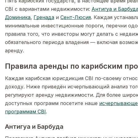
Пять карибских государств, в настоящее время ре
CBI с вариантами недвижимости:
Антигуа и Барбуд
Доминика
,
Гренада
и
Сент-Люсия
. Каждая устанавл
минимальные инвестиционные пороги, перечни одо
правила того, что инвесторы могут делать с недви
обязательного периода владения — включая возмож
аренду.
Правила аренды по карибским пр
Каждая карибская юрисдикция CBI по-своему относ
доходу. Ниже приведён исчерпывающий анализ того
регулируют аренду недвижимости. Для более широк
доступных программ посетите наше
исчерпывающее
программам CBI
.
Антигуа и Барбуда