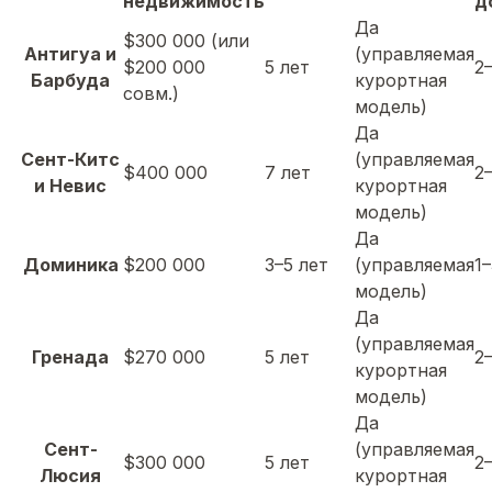
недвижимость
д
Да
$300 000 (или
Антигуа и
(управляемая
$200 000
5 лет
2
Барбуда
курортная
совм.)
модель)
Да
Сент-Китс
(управляемая
$400 000
7 лет
2
и Невис
курортная
модель)
Да
Доминика
$200 000
3–5 лет
(управляемая
1
модель)
Да
(управляемая
Гренада
$270 000
5 лет
2
курортная
модель)
Да
Сент-
(управляемая
$300 000
5 лет
2
Люсия
курортная