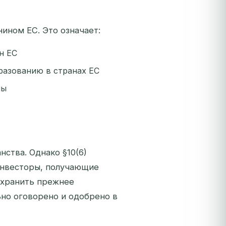
ином ЕС. Это означает:
н ЕС
разованию в странах ЕС
ны
нства. Однако §10(6)
инвесторы, получающие
охранить прежнее
но оговорено и одобрено в