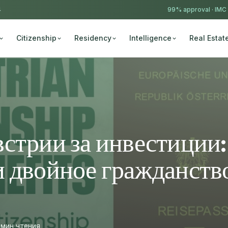
4
99% approval ·
IMC
Citizenship
Residency
Intelligence
Real Estat
стрии за инвестиции:
 двойное гражданств
 мин чтения