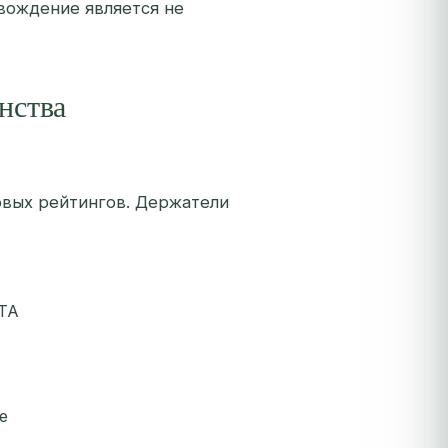
вождение является не
нства
овых рейтингов. Держатели
TA
е