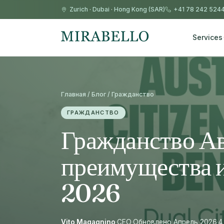
Zurich
·
Dubai
·
Hong Kong (SAR)
+41 78 242 524
Services
Главная / Блог / Гражданство
ГРАЖДАНСТВО
Гражданство Ав
преимущества и
2026
Vito Magagnino
·
CEO
·
Обновлено Апрель 2026
·
4