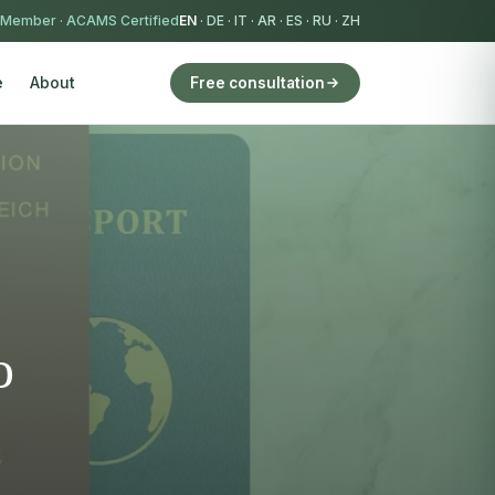
 Member
·
ACAMS Certified
EN
·
DE
·
IT
·
AR
·
ES
·
RU
·
ZH
e
About
Free consultation
о