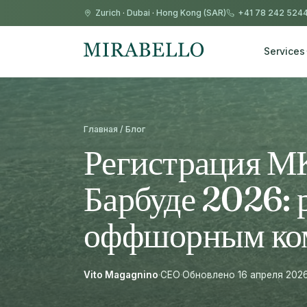
Zurich
·
Dubai
·
Hong Kong (SAR)
+41 78 242 524
Services
Главная / Блог
Регистрация МК
Барбуде 2026: 
оффшорным ко
Vito Magagnino
·
CEO
·
Обновлено 16 апреля 202