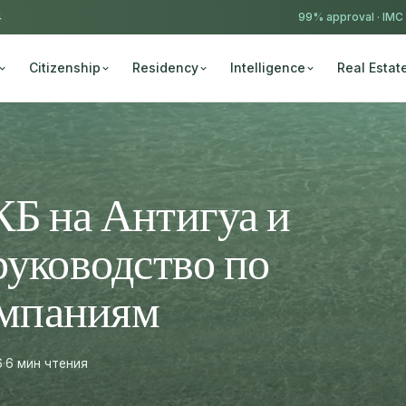
4
99% approval ·
IMC
Citizenship
Residency
Intelligence
Real Estat
Б на Антигуа и
руководство по
мпаниям
6
·
6 мин чтения