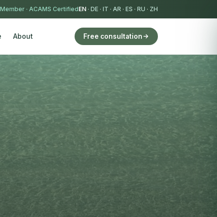
 Member
·
ACAMS Certified
EN
·
DE
·
IT
·
AR
·
ES
·
RU
·
ZH
e
About
Free consultation