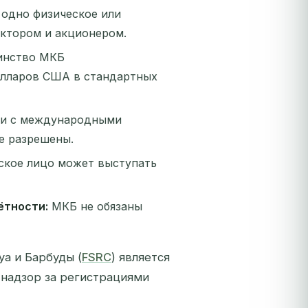
одно физическое или
ктором и акционером.
инство МКБ
олларов США в стандартных
ии с международными
е разрешены.
кое лицо может выступать
ётности:
МКБ не обязаны
а и Барбуды (
FSRC
) является
надзор за регистрациями