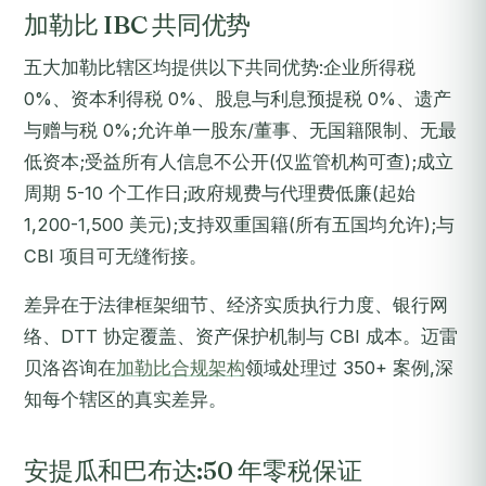
加勒比 IBC 共同优势
五大加勒比辖区均提供以下共同优势:企业所得税
0%、资本利得税 0%、股息与利息预提税 0%、遗产
与赠与税 0%;允许单一股东/董事、无国籍限制、无最
低资本;受益所有人信息不公开(仅监管机构可查);成立
周期 5-10 个工作日;政府规费与代理费低廉(起始
1,200-1,500 美元);支持双重国籍(所有五国均允许);与
CBI 项目可无缝衔接。
差异在于法律框架细节、经济实质执行力度、银行网
络、DTT 协定覆盖、资产保护机制与 CBI 成本。迈雷
贝洛咨询在
加勒比合规架构
领域处理过 350+ 案例,深
知每个辖区的真实差异。
安提瓜和巴布达:50 年零税保证