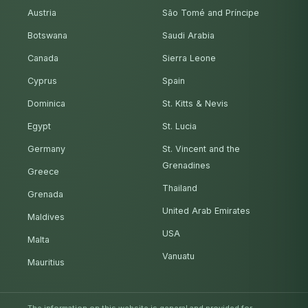
Austria
São Tomé and Príncipe
Botswana
Saudi Arabia
Canada
Sierra Leone
Cyprus
Spain
Dominica
St. Kitts & Nevis
Egypt
St. Lucia
Germany
St. Vincent and the
Grenadines
Greece
Thailand
Grenada
United Arab Emirates
Maldives
USA
Malta
Vanuatu
Mauritius
The information on this website is general and provided for