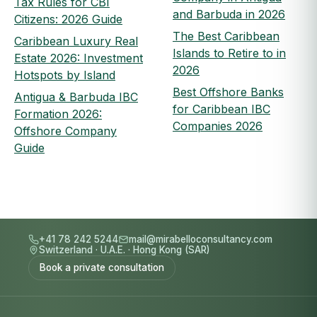
Tax Rules for CBI
and Barbuda in 2026
Citizens: 2026 Guide
The Best Caribbean
Caribbean Luxury Real
Islands to Retire to in
Estate 2026: Investment
2026
Hotspots by Island
Best Offshore Banks
Antigua & Barbuda IBC
for Caribbean IBC
Formation 2026:
Companies 2026
Offshore Company
Guide
+41 78 242 5244
mail@mirabelloconsultancy.com
Switzerland
·
U.A.E.
·
Hong Kong (SAR)
Book a private consultation