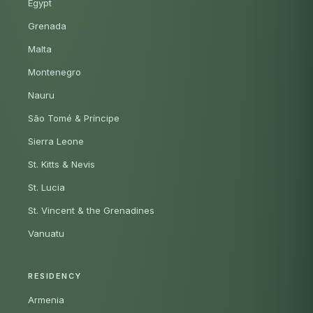
Egypt
Grenada
Malta
Montenegro
Nauru
São Tomé & Príncipe
Sierra Leone
St. Kitts & Nevis
St. Lucia
St. Vincent & the Grenadines
Vanuatu
RESIDENCY
Armenia