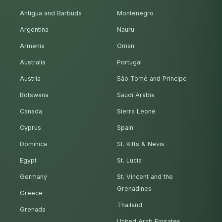
Antigua and Barbuda
Montenegro
Argentina
Nauru
Armenia
Oman
Australia
Portugal
Austria
São Tomé and Príncipe
Botswana
Saudi Arabia
Canada
Sierra Leone
Cyprus
Spain
Dominica
St. Kitts & Nevis
Egypt
St. Lucia
Germany
St. Vincent and the
Grenadines
Greece
Thailand
Grenada
United Arab Emirates