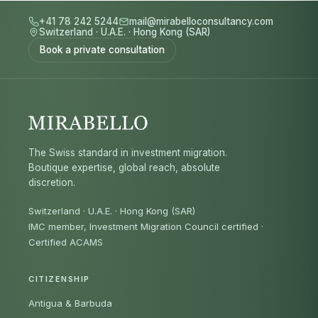
+41 78 242 5244
mail@mirabelloconsultancy.com
Switzerland
·
U.A.E.
·
Hong Kong (SAR)
Book a private consultation
The Swiss standard in investment migration.
Boutique expertise, global reach, absolute
discretion.
Switzerland · U.A.E. · Hong Kong (SAR)
IMC member, Investment Migration Council certified
·
Certified ACAMS
CITIZENSHIP
Antigua & Barbuda