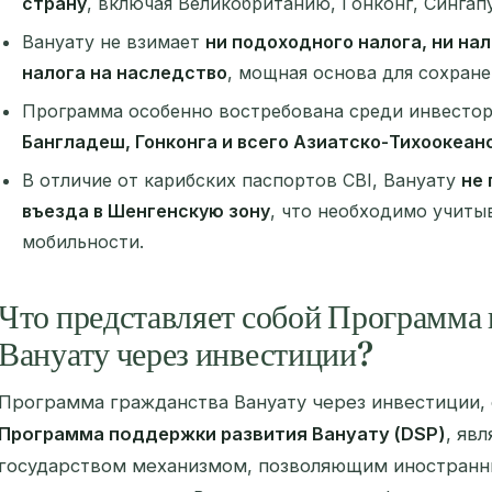
страну
, включая Великобританию, Гонконг, Сингап
Вануату не взимает
ни подоходного налога, ни нал
налога на наследство
, мощная основа для сохране
Программа особенно востребована среди инвесто
Бангладеш, Гонконга и всего Азиатско-Тихоокеан
В отличие от карибских паспортов CBI, Вануату
не
въезда в Шенгенскую зону
, что необходимо учиты
мобильности.
Что представляет собой Программа
Вануату через инвестиции?
Программа гражданства Вануату через инвестиции, 
Программа поддержки развития Вануату (DSP)
, яв
государством механизмом, позволяющим иностранн