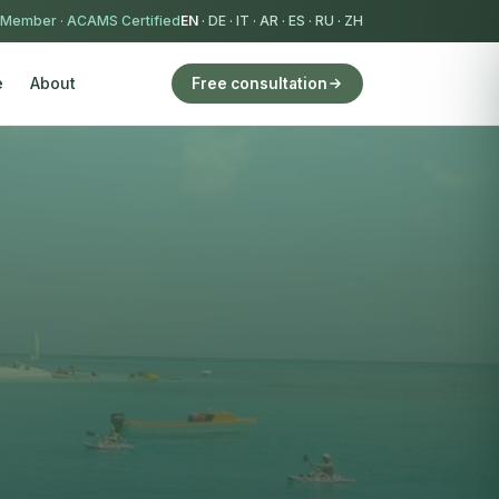
 Member
·
ACAMS Certified
EN
·
DE
·
IT
·
AR
·
ES
·
RU
·
ZH
e
About
Free consultation