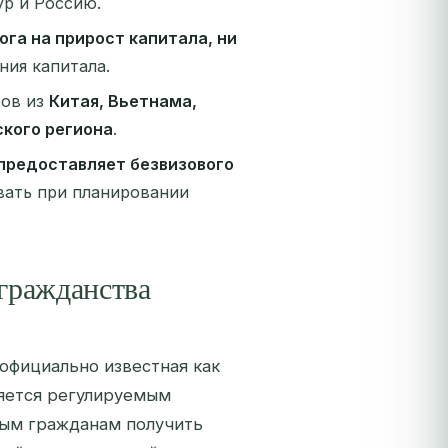
ур и Россию.
ога на прирост капитала, ни
ния капитала.
ров из
Китая, Вьетнама,
ского региона
.
 предоставляет безвизового
вать при планировании
 гражданства
официально известная как
ляется регулируемым
ым гражданам получить