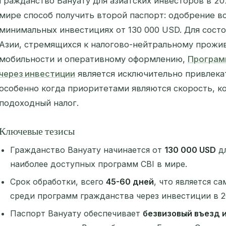
Гражданство Вануату для азиатских инвесторов в 20
мире способ получить второй паспорт: одобрение вс
минимальных инвестициях от 130 000 USD. Для состо
Азии, стремящихся к налогово-нейтральному прожи
мобильности и оперативному оформлению,
Програм
через инвестиции
является исключительно привлека
особенно когда приоритетами являются скорость, к
подоходный налог.
Ключевые тезисы
Гражданство Вануату начинается от
130 000 USD
дл
наиболее доступных программ CBI в мире.
Срок обработки, всего
45-60 дней
, что является 
среди программ гражданства через инвестиции в 2
Паспорт Вануату обеспечивает
безвизовый въезд и