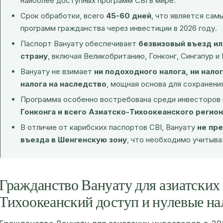
наиболее доступных программ CBI в мире.
Срок обработки, всего
45-60 дней
, что является са
программ гражданства через инвестиции в 2026 году.
Паспорт Вануату обеспечивает
безвизовый въезд ил
страну
, включая Великобританию, Гонконг, Сингапур и
Вануату не взимает
ни подоходного налога, ни налог
налога на наследство
, мощная основа для сохранения
Программа особенно востребована среди инвесторов
Гонконга и всего Азиатско-Тихоокеанского регио
В отличие от карибских паспортов CBI, Вануату
не пр
въезда в Шенгенскую зону
, что необходимо учитыва
Гражданство Вануату для азиатских
Тихоокеанский доступ и нулевые на