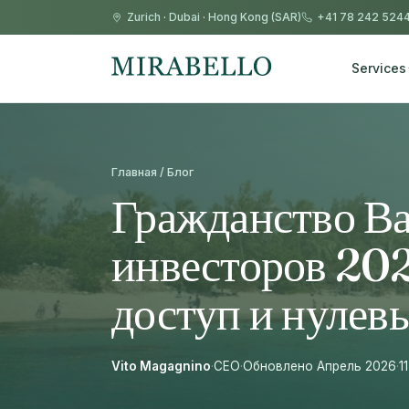
Zurich
·
Dubai
·
Hong Kong (SAR)
+41 78 242 524
Services
Главная / Блог
Гражданство Ва
инвесторов 202
доступ и нулев
Vito Magagnino
·
CEO
·
Обновлено Апрель 2026
·
1