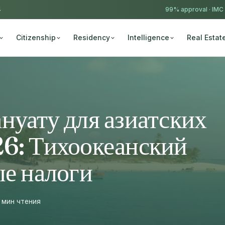
4
99% approval ·
IMC
Citizenship
Residency
Intelligence
Real Estat
нуату для азиатских
6: Тихоокеанский
ые налоги
1 мин чтения