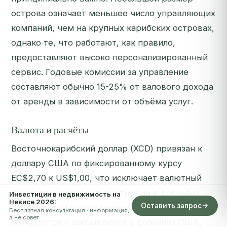
острова означает меньшее число управляющих
компаний, чем на крупных карибских островах,
однако те, что работают, как правило,
предоставляют высоко персонализированный
сервис. Годовые комиссии за управление
составляют обычно 15-25% от валового дохода
от аренды в зависимости от объёма услуг.
Валюта и расчёты
Восточнокарибский доллар (XCD) привязан к
доллару США по фиксированному курсу
EC$2,70 к US$1,00, что исключает валютный
риск для инвесторов с активами в долларах
Инвестиции в недвижимость на
Невисе 2026:
Оставить запрос
США. Сделки с недвижимостью, как правило,
Бесплатная консультация · информация,
а не совет
котируются и закрываются в долларах США,