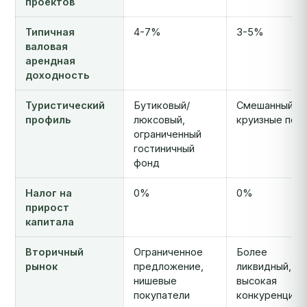
проектов
Типичная
4-7%
3-5%
валовая
арендная
доходность
Туристический
Бутиковый/
Смешанный,
профиль
люксовый,
круизные пот
ограниченный
гостиничный
фонд
Налог на
0%
0%
прирост
капитала
Вторичный
Ограниченное
Более
рынок
предложение,
ликвидный,
нишевые
высокая
покупатели
конкуренция