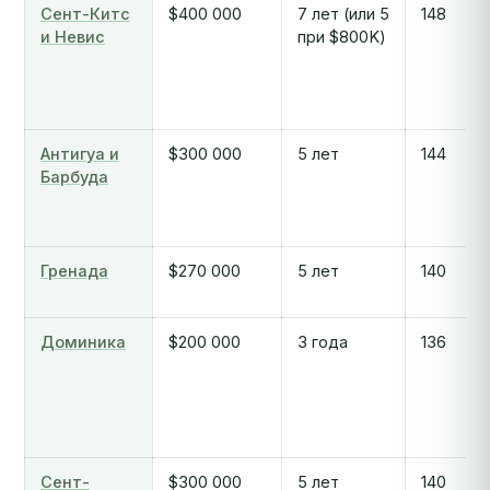
Сент-Китс
$400 000
7 лет (или 5
148
и Невис
при $800K)
Антигуа и
$300 000
5 лет
144
Барбуда
Гренада
$270 000
5 лет
140
Доминика
$200 000
3 года
136
Сент-
$300 000
5 лет
140