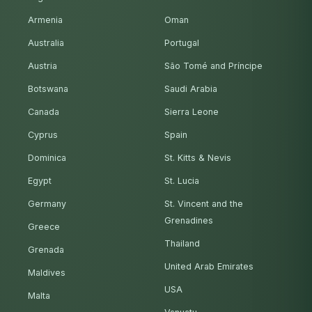
Armenia
Oman
Australia
Portugal
Austria
São Tomé and Príncipe
Botswana
Saudi Arabia
Canada
Sierra Leone
Cyprus
Spain
Dominica
St. Kitts & Nevis
Egypt
St. Lucia
Germany
St. Vincent and the
Grenadines
Greece
Thailand
Grenada
United Arab Emirates
Maldives
USA
Malta