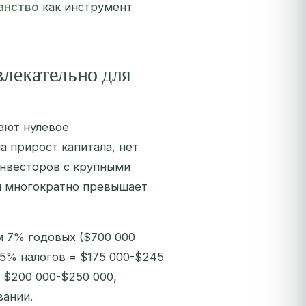
анство
как инструмент
влекательно для
ают нулевое
а прирост капитала, нет
 инвесторов с крупными
я многократно превышает
м 7% годовых ($700 000
35% налогов = $175 000-$245
 $200 000-$250 000,
вании.