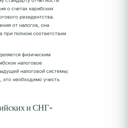
у стандарту отчётности
ия о счетах карибских
огового резидентства.
ния от налогов, она
а при полном соответствии
еделяется физическим
рибское налоговое
дыдущей налоговой системы;
е, это необходимо учесть
сийских и СНГ-