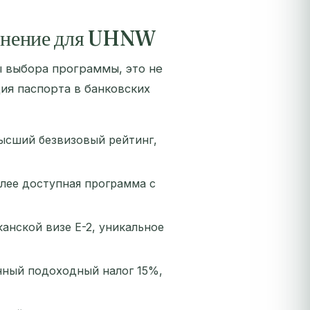
авнение для UHNW
 выбора программы, это не
ция паспорта в банковских
высший безвизовый рейтинг,
более доступная программа с
канской визе E-2, уникальное
анный подоходный налог 15%,