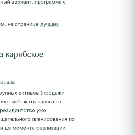
пный вариант, программа с
мм, на странице
лучших
з карибское
питала
рупных активов (продажи
ляет избежать налога на
 резидентство уже
тщательного планирования по
ия до момента реализации.