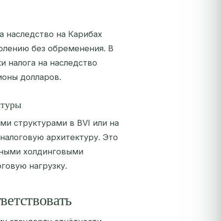
а наследство на Карибах
олению без обременения. В
и налога на наследство
ионы долларов.
ктуры
ми структурами в BVI или на
налоговую архитектуру. Это
дными холдинговыми
говую нагрузку.
ветствовать