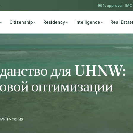
4
99% approval ·
IMC
Citizenship
Residency
Intelligence
Real Estat
жданство для UHNW:
говой оптимизации
 мин чтения