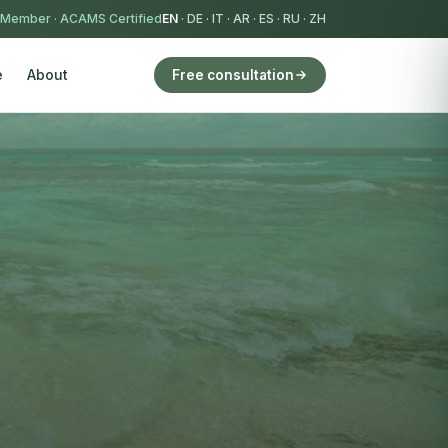
 Member
·
ACAMS Certified
EN
·
DE
·
IT
·
AR
·
ES
·
RU
·
ZH
e
About
Free consultation