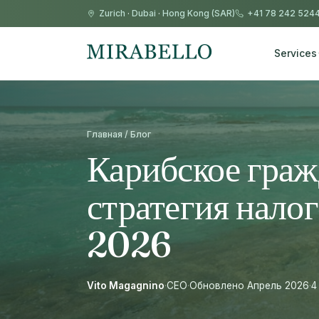
Zurich
·
Dubai
·
Hong Kong (SAR)
+41 78 242 524
Services
Главная / Блог
Карибское гра
стратегия нало
2026
Vito Magagnino
·
CEO
·
Обновлено Апрель 2026
·
4