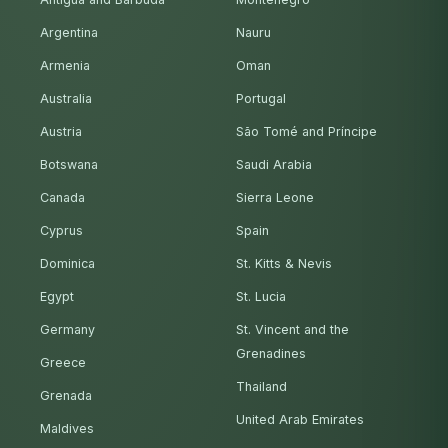
Argentina
Nauru
Armenia
Oman
Australia
Portugal
Austria
São Tomé and Príncipe
Botswana
Saudi Arabia
Canada
Sierra Leone
Cyprus
Spain
Dominica
St. Kitts & Nevis
Egypt
St. Lucia
Germany
St. Vincent and the
Grenadines
Greece
Thailand
Grenada
United Arab Emirates
Maldives