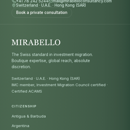
+41 78 242 5244
mail@mirabelloconsultancy.com
Switzerland
·
U.A.E.
·
Hong Kong (SAR)
Book a private consultation
The Swiss standard in investment migration.
Boutique expertise, global reach, absolute
discretion.
Switzerland · U.A.E. · Hong Kong (SAR)
IMC member, Investment Migration Council certified
·
Certified ACAMS
CITIZENSHIP
Antigua & Barbuda
Argentina