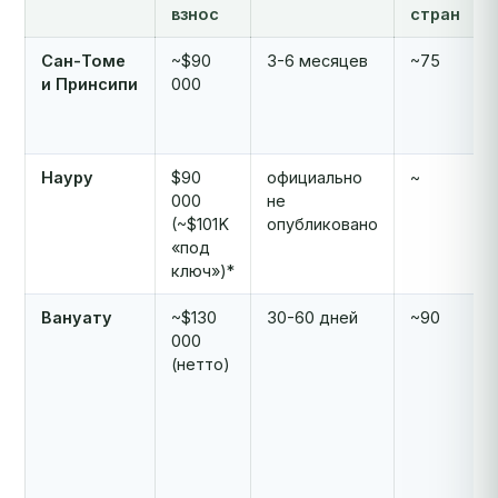
взнос
стран
Сан-Томе
~$90
3-6 месяцев
~75
и Принсипи
000
Науру
$90
официально
~
000
не
(~$101K
опубликовано
«под
ключ»)*
Вануату
~$130
30-60 дней
~90
000
(нетто)