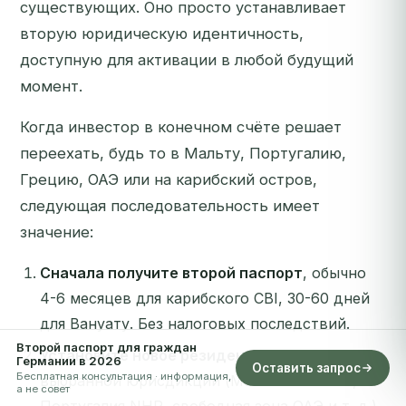
существующих. Оно просто устанавливает
вторую юридическую идентичность,
доступную для активации в любой будущий
момент.
Когда инвестор в конечном счёте решает
переехать, будь то в Мальту, Португалию,
Грецию, ОАЭ или на карибский остров,
следующая последовательность имеет
значение:
Сначала получите второй паспорт
, обычно
4-6 месяцев для карибского CBI, 30-60 дней
для Вануату. Без налоговых последствий.
Второй паспорт для граждан
Установите новое резидентство
, в
Германии в 2026
Оставить запрос
Бесплатная консультация · информация,
выбранной юрисдикции (Мальта non-dom,
а не совет