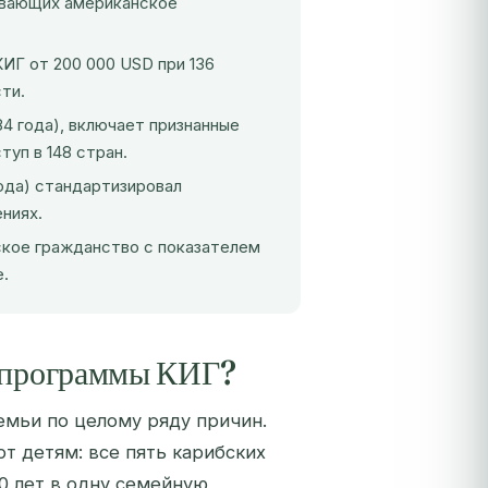
вающих американское
ИГ от 200 000 USD при 136
ти.
84 года), включает признанные
уп в 148 стран.
ода) стандартизировал
ниях.
бское гражданство с показателем
.
 программы КИГ?
емьи по целому ряду причин.
т детям: все пять карибских
 лет в одну семейную