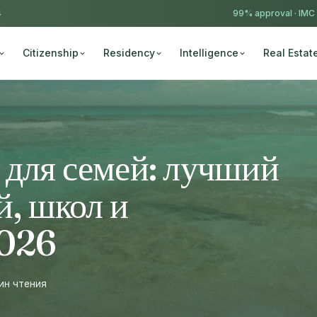
4
99% approval ·
IMC
Citizenship
Residency
Intelligence
Real Estat
для семей: лучший
й, школ и
2026
ин чтения