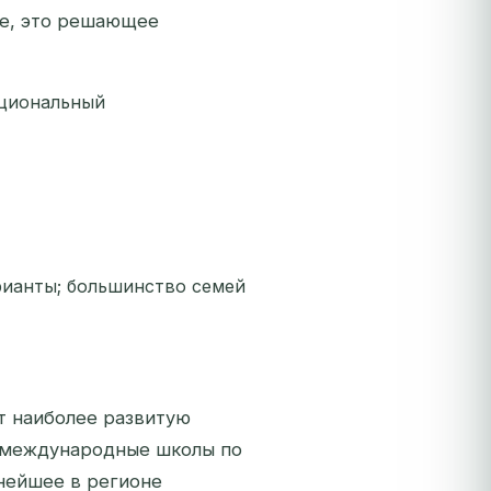
ке, это решающее
ациональный
ианты; большинство семей
т наиболее развитую
: международные школы по
нейшее в регионе