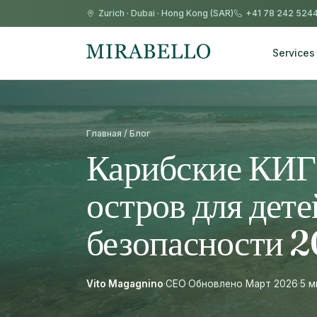
Zurich
·
Dubai
·
Hong Kong (SAR)
+41 78 242 524
Services
Главная / Блог
Карибские КИГ 
остров для дете
безопасности 
Vito Magagnino
·
CEO
·
Обновлено Март 2026
·
5 м