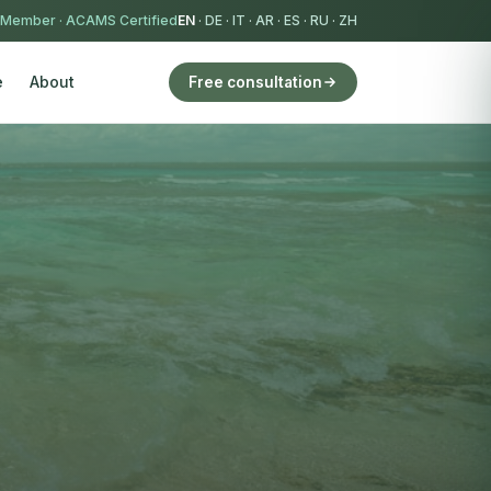
 Member
·
ACAMS Certified
EN
·
DE
·
IT
·
AR
·
ES
·
RU
·
ZH
e
About
Free consultation