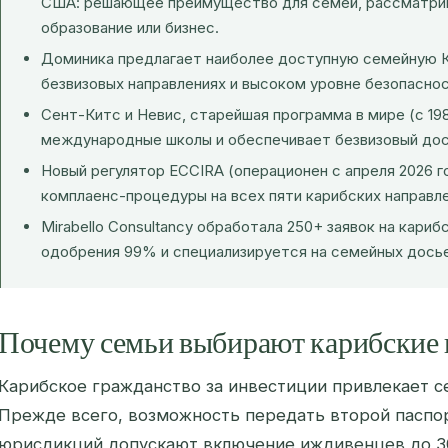
США: решающее преимущество для семей, рассматри
образование или бизнес.
Доминика предлагает наиболее доступную семейную К
безвизовых направлениях и высоком уровне безопаснос
Сент-Китс и Невис, старейшая программа в мире (с 19
международные школы и обеспечивает безвизовый дост
Новый регулятор ECCIRA (операционен с апреля 2026 г
комплаенс-процедуры на всех пяти карибских направле
Mirabello Consultancy обработала 250+ заявок на кари
одобрения 99% и специализируется на семейных досье
Почему семьи выбирают карибские
Карибское гражданство за инвестиции привлекает с
Прежде всего, возможность передать второй паспор
юрисдикций допускают включение иждивенцев до 30