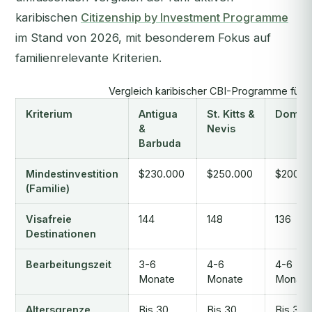
karibischen
Citizenship by Investment Programme
im Stand von 2026, mit besonderem Fokus auf
familienrelevante Kriterien.
Vergleich karibischer CBI-Programme für 
Kriterium
Antigua
St. Kitts &
Domini
&
Nevis
Barbuda
Mindestinvestition
$230.000
$250.000
$200.0
(Familie)
Visafreie
144
148
136
Destinationen
Bearbeitungszeit
3-6
4-6
4-6
Monate
Monate
Monate
Altersgrenze
Bis 30
Bis 30
Bis 30