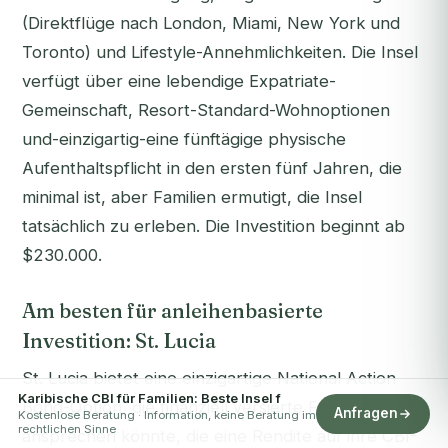
(Direktflüge nach London, Miami, New York und
Toronto) und Lifestyle-Annehmlichkeiten. Die Insel
verfügt über eine lebendige Expatriate-
Gemeinschaft, Resort-Standard-Wohnoptionen
und-einzigartig-eine fünftägige physische
Aufenthaltspflicht in den ersten fünf Jahren, die
minimal ist, aber Familien ermutigt, die Insel
tatsächlich zu erleben. Die Investition beginnt ab
$230.000.
Am besten für anleihenbasierte
Investition: St. Lucia
St. Lucia bietet eine einzigartige National Action
Karibische CBI für Familien: Beste Insel f
Bond-Option, die finanziell versierte Familien
Anfragen
Kostenlose Beratung · Information, keine Beratung im
rechtlichen Sinne
ansprechen könnte, die eine Rendite auf ihre CBI-