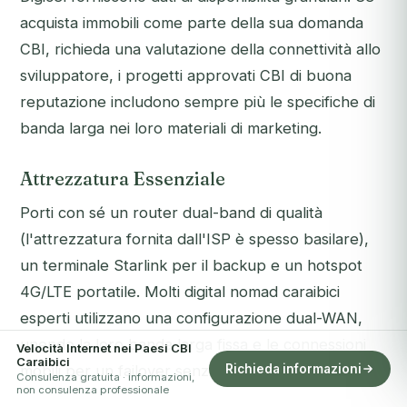
acquista immobili come parte della sua domanda
CBI, richieda una valutazione della connettività allo
sviluppatore, i progetti approvati CBI di buona
reputazione includono sempre più le specifiche di
banda larga nei loro materiali di marketing.
Attrezzatura Essenziale
Porti con sé un router dual-band di qualità
(l'attrezzatura fornita dall'ISP è spesso basilare),
un terminale Starlink per il backup e un hotspot
4G/LTE portatile. Molti digital nomad caraibici
esperti utilizzano una configurazione dual-WAN,
unendo la loro banda larga fissa e le connessioni
Velocità Internet nei Paesi CBI
Caraibici
Richieda informazioni
mobili per un failover senza interruzioni.
Consulenza gratuita · informazioni,
non consulenza professionale