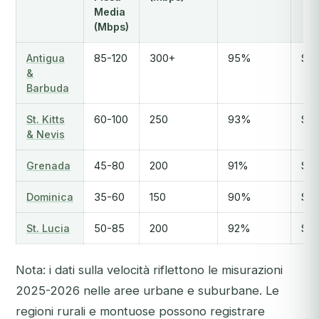
Media
(Mbps)
Antigua
85-120
300+
95%
$23
&
Barbuda
St. Kitts
60-100
250
93%
$25
& Nevis
Grenada
45-80
200
91%
$23
Dominica
35-60
150
90%
$20
St. Lucia
50-85
200
92%
$24
Nota: i dati sulla velocità riflettono le misurazioni
2025-2026 nelle aree urbane e suburbane. Le
regioni rurali e montuose possono registrare