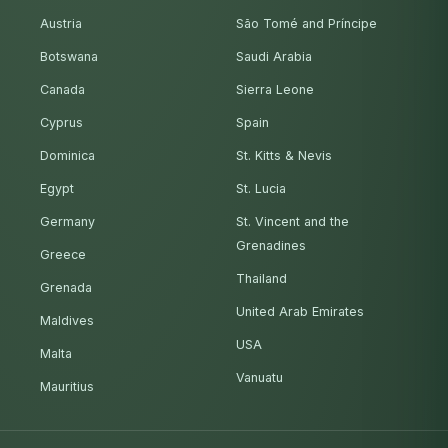
Austria
São Tomé and Príncipe
Botswana
Saudi Arabia
Canada
Sierra Leone
Cyprus
Spain
Dominica
St. Kitts & Nevis
Egypt
St. Lucia
Germany
St. Vincent and the
Grenadines
Greece
Thailand
Grenada
United Arab Emirates
Maldives
USA
Malta
Vanuatu
Mauritius