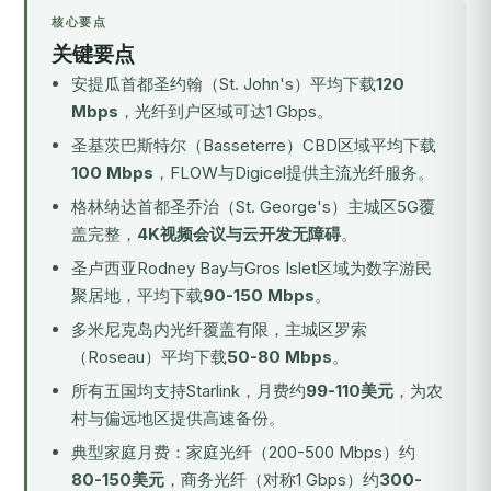
核心要点
关键要点
安提瓜首都圣约翰（St. John's）平均下载
120
Mbps
，光纤到户区域可达1 Gbps。
圣基茨巴斯特尔（Basseterre）CBD区域平均下载
100 Mbps
，FLOW与Digicel提供主流光纤服务。
格林纳达首都圣乔治（St. George's）主城区5G覆
盖完整，
4K视频会议与云开发无障碍
。
圣卢西亚Rodney Bay与Gros Islet区域为数字游民
聚居地，平均下载
90-150 Mbps
。
多米尼克岛内光纤覆盖有限，主城区罗索
（Roseau）平均下载
50-80 Mbps
。
所有五国均支持Starlink，月费约
99-110美元
，为农
村与偏远地区提供高速备份。
典型家庭月费：家庭光纤（200-500 Mbps）约
80-150美元
，商务光纤（对称1 Gbps）约
300-