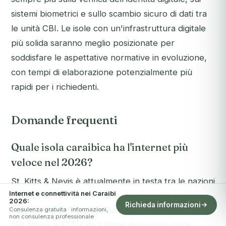
sistemi biometrici e sullo scambio sicuro di dati tra
le unità CBI. Le isole con un'infrastruttura digitale
più solida saranno meglio posizionate per
soddisfare le aspettative normative in evoluzione,
con tempi di elaborazione potenzialmente più
rapidi per i richiedenti.
Domande frequenti
Quale isola caraibica ha l'internet più
veloce nel 2026?
St. Kitts & Nevis è attualmente in testa tra le nazioni
Internet e connettività nei Caraibi
caraibiche con CBI per velocità internet, con
2026:
Richieda informazioni
velocità medie della banda larga fissa superiori a
Consulenza gratuita · informazioni,
non consulenza professionale
150 Mbps e FTTH da 1 Gbps disponibile nelle