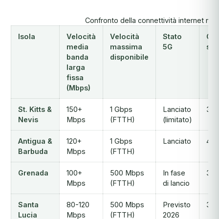
Confronto della connettività internet nell
Isola
Velocità
Velocità
Stato
Cav
media
massima
5G
sot
banda
disponibile
larga
fissa
(Mbps)
St. Kitts &
150+
1 Gbps
Lanciato
3+
Nevis
Mbps
(FTTH)
(limitato)
Antigua &
120+
1 Gbps
Lanciato
4+
Barbuda
Mbps
(FTTH)
Grenada
100+
500 Mbps
In fase
3+
Mbps
(FTTH)
di lancio
Santa
80-120
500 Mbps
Previsto
3+
Lucia
Mbps
(FTTH)
2026