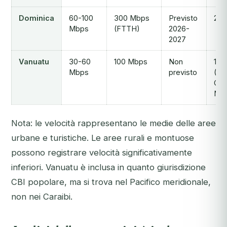
Dominica
60-100
300 Mbps
Previsto
2+
Mbps
(FTTH)
2026-
2027
Vanuatu
30-60
100 Mbps
Non
1
Mbps
previsto
(In
Cab
Net
Nota: le velocità rappresentano le medie delle aree
urbane e turistiche. Le aree rurali e montuose
possono registrare velocità significativamente
inferiori. Vanuatu è inclusa in quanto giurisdizione
CBI popolare, ma si trova nel Pacifico meridionale,
non nei Caraibi.