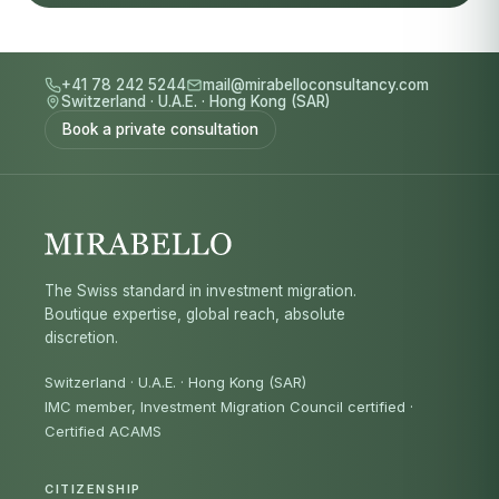
+41 78 242 5244
mail@mirabelloconsultancy.com
Switzerland
·
U.A.E.
·
Hong Kong (SAR)
Book a private consultation
The Swiss standard in investment migration.
Boutique expertise, global reach, absolute
discretion.
Switzerland · U.A.E. · Hong Kong (SAR)
IMC member, Investment Migration Council certified
·
Certified ACAMS
CITIZENSHIP