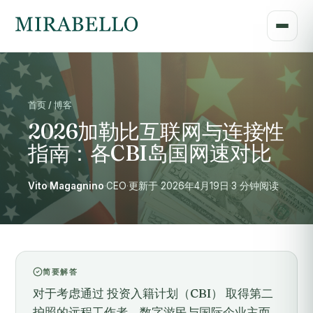
首页 / 博客
2026加勒比互联网与连接性
指南：各CBI岛国网速对比
Vito Magagnino
·
CEO
·
更新于 2026年4月19日
·
3 分钟阅读
简要解答
对于考虑通过 投资入籍计划（CBI） 取得第二
护照的远程工作者、数字游民与国际企业主而