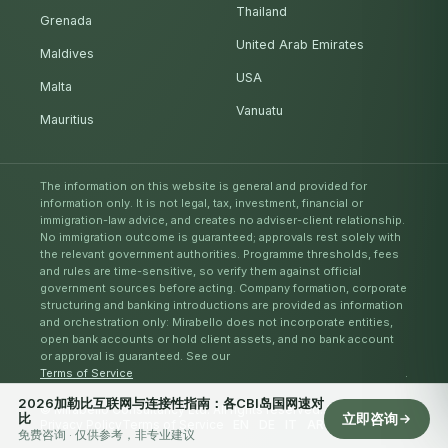
Thailand
Grenada
United Arab Emirates
Maldives
USA
Malta
Vanuatu
Mauritius
The information on this website is general and provided for
information only. It is not legal, tax, investment, financial or
immigration-law advice, and creates no adviser-client relationship.
No immigration outcome is guaranteed; approvals rest solely with
the relevant government authorities. Programme thresholds, fees
and rules are time-sensitive, so verify them against official
government sources before acting. Company formation, corporate
structuring and banking introductions are provided as information
and orchestration only: Mirabello does not incorporate entities,
open bank accounts or hold client assets, and no bank account
or approval is guaranteed. See our
Terms of Service
.
2026加勒比互联网与连接性指南：各CBI岛国网速对
© Mirabello Consultancy Ltd. All rights reserved. 2026
比
立即咨询
Privacy Policy
Terms of Service
EN
DE
IT
AR
ES
RU
ZH
免费咨询 · 仅供参考，非专业建议