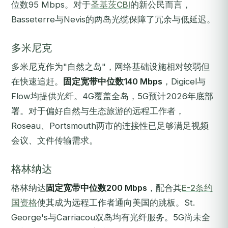
位数95 Mbps。对于
圣基茨CBI
的新公民而言，
Basseterre与Nevis的两岛光缆保障了冗余与低延迟。
多米尼克
多米尼克作为"自然之岛"，网络基础设施相对较弱但
在快速追赶。
固定宽带中位数140 Mbps
，Digicel与
Flow均提供光纤。4G覆盖全岛，5G预计2026年底部
署。对于偏好自然与生态旅游的远程工作者，
Roseau、Portsmouth两市的连接性已足够满足视频
会议、文件传输需求。
格林纳达
格林纳达
固定宽带中位数200 Mbps
，配合其
E-2条约
国资格
使其成为远程工作者通向美国的跳板。St.
George's与Carriacou双岛均有光纤服务。5G尚未全