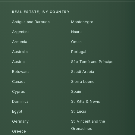
REAL ESTATE, BY COUNTRY
Antigua and Barbuda
Montenegro
Argentina
Nauru
Armenia
Oman
Australia
Portugal
Austria
São Tomé and Príncipe
Botswana
Saudi Arabia
Canada
Sierra Leone
Cyprus
Spain
Dominica
St. Kitts & Nevis
Egypt
St. Lucia
Germany
St. Vincent and the
Grenadines
Greece