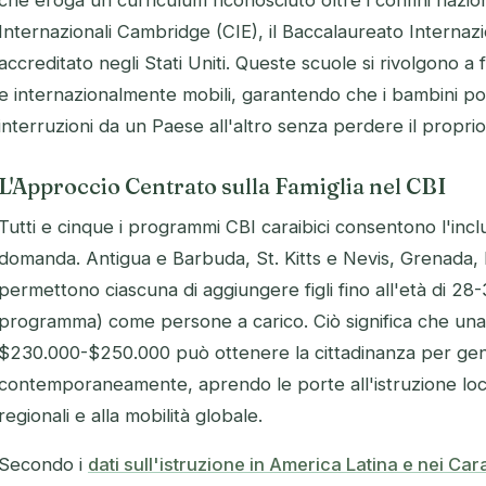
che eroga un curriculum riconosciuto oltre i confini nazion
Internazionali Cambridge (CIE), il Baccalaureato Interna
accreditato negli Stati Uniti. Queste scuole si rivolgono a 
e internazionalmente mobili, garantendo che i bambini p
interruzioni da un Paese all'altro senza perdere il proprio
L'Approccio Centrato sulla Famiglia nel CBI
Tutti e cinque i programmi CBI caraibici consentono l'inclus
domanda. Antigua e Barbuda, St. Kitts e Nevis, Grenada,
permettono ciascuna di aggiungere figli fino all'età di 28
programma) come persone a carico. Ciò significa che una 
$230.000-$250.000 può ottenere la cittadinanza per genito
contemporaneamente, aprendo le porte all'istruzione local
regionali e alla mobilità globale.
Secondo i
dati sull'istruzione in America Latina e nei Ca