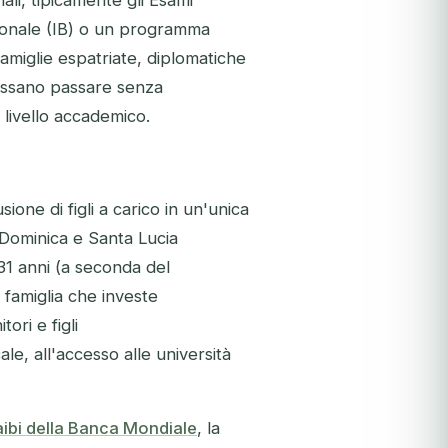
ali, tipicamente gli Esami
zionale (IB) o un programma
famiglie espatriate, diplomatiche
ossano passare senza
 livello accademico.
ione di figli a carico in un'unica
 Dominica e Santa Lucia
-31 anni (a seconda del
famiglia che investe
ri e figli
e, all'accesso alle università
raibi della Banca Mondiale
, la