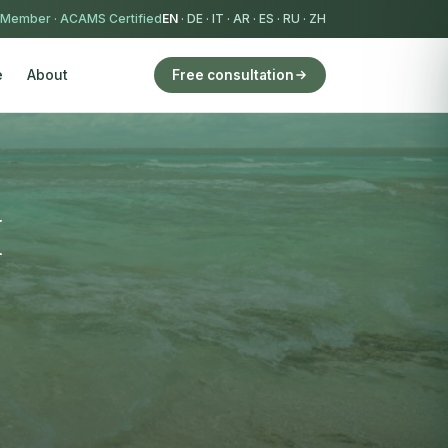
 Member
·
ACAMS Certified
EN
·
DE
·
IT
·
AR
·
ES
·
RU
·
ZH
e
About
Free consultation
I