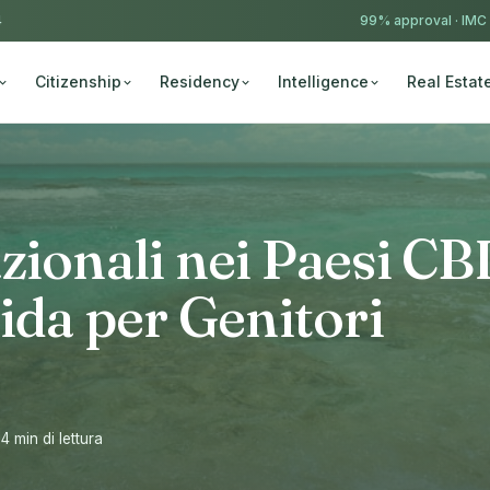
4
99% approval ·
IMC
Citizenship
Residency
Intelligence
Real Estat
zionali nei Paesi CB
uida per Genitori
14 min di lettura