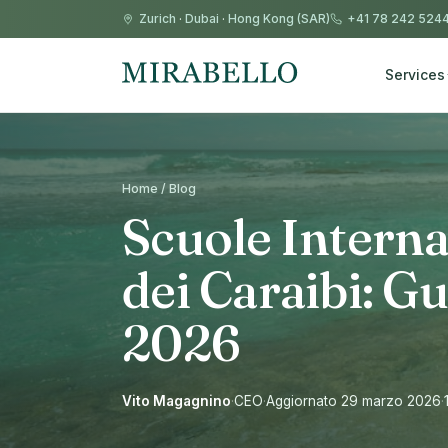
Zurich
·
Dubai
·
Hong Kong (SAR)
+41 78 242 524
Services
Home / Blog
Scuole Interna
dei Caraibi: G
2026
Vito Magagnino
·
CEO
·
Aggiornato 29 marzo 2026
·